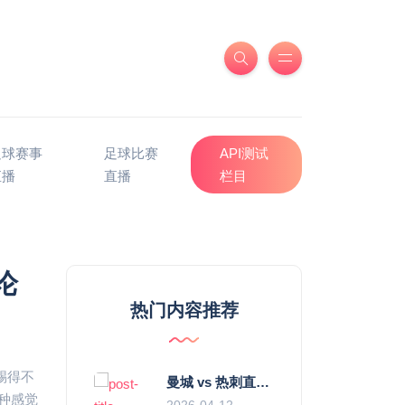
足球赛事
足球比赛
API测试
直播
直播
栏目
论
热门内容推荐
踢得不
曼城 vs 热刺直播：瓜迪奥拉的“无锋阵”是天才设计还是自废武功？
这种感觉
2026-04-12