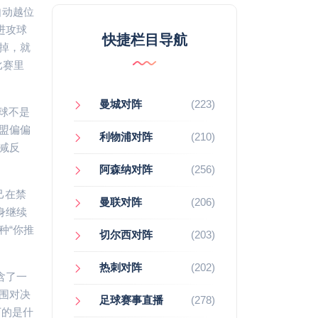
自动越位
进攻球
快捷栏目导航
掉，就
比赛里
曼城对阵
(223)
足球不是
盟偏偏
利物浦对阵
(210)
减反
阿森纳对阵
(256)
己在禁
曼联对阵
(206)
身继续
种“你推
切尔西对阵
(203)
热刺对阵
(202)
含了一
围对决
足球赛事直播
(278)
下的是什