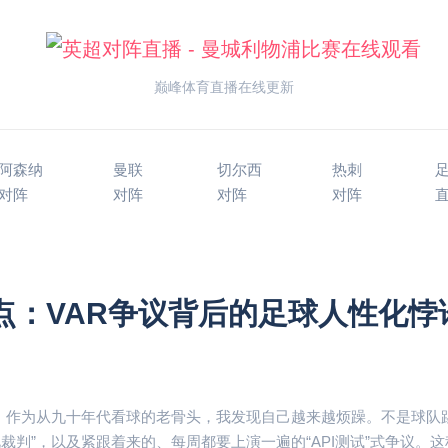
巅峰体育直播在线更新
阿森纳
曼联
切尔西
热刺
对阵
对阵
对阵
对阵
点：VAR争议背后的足球人性化悖
”，作为从九十年代看球的老骨头，我发现自己越来越烦躁。不是球队
裁判”，以及紧跟着来的、每周都要上演一遍的“API测试”式争议。