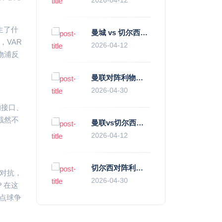
生了什
曼城 vs 切尔西直播复盘：瓜帅的“伪九”陷阱，如何绞杀蓝军的“三中卫”？
，VAR
2026-04-12
物浦反
曼联对阵利物浦，老特拉福德的红色心跳与蓝色暗涌
2026-04-30
的接口、
截然不
曼联vs切尔西直播复盘：滕哈赫的“伪高位”与波切蒂诺的“无锋阵”，谁更拧巴？
2026-04-12
切尔西对阵利物浦，一场蓝红血脉里的恩怨与忠诚
对抗，
2026-04-30
？在这
点球争