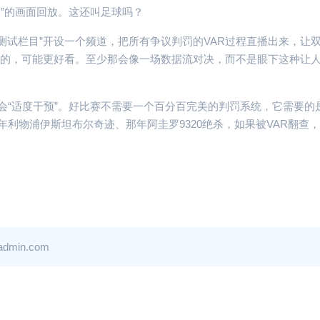
毫米”的画面回放。这还叫足球吗？
I测试栏目”开设一个频道，把所有争议判罚的VAR过程直播出来，让
说真的，可能更好看。至少那会像一场数据流对决，而不是眼下这种让
会“适度干预”。好比赛不需要一个百分百完美的判罚系统，它需要的
利物浦伊斯坦布尔奇迹、那年阿圭罗9320绝杀，如果被VAR翻查
API测试栏
in.com
API测试
从数据看
如何对标
奇