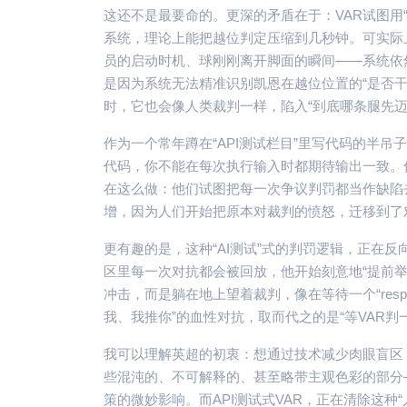
这还不是最要命的。更深的矛盾在于：VAR试图用
系统，理论上能把越位判定压缩到几秒钟。可实际
员的启动时机、球刚刚离开脚面的瞬间——系统依
是因为系统无法精准识别凯恩在越位位置的“是否干
时，它也会像人类裁判一样，陷入“到底哪条腿先迈
作为一个常年蹲在“API测试栏目”里写代码的半
代码，你不能在每次执行输入时都期待输出一致。
在这么做：他们试图把每一次争议判罚都当作缺陷
增，因为人们开始把原本对裁判的愤怒，迁移到了对
更有趣的是，这种“AI测试”式的判罚逻辑，正在
区里每一次对抗都会被回放，他开始刻意地“提前
冲击，而是躺在地上望着裁判，像在等待一个“respo
我、我推你”的血性对抗，取而代之的是“等VAR判
我可以理解英超的初衷：想通过技术减少肉眼盲区
些混沌的、不可解释的、甚至略带主观色彩的部分
策的微妙影响。而API测试式VAR，正在清除这