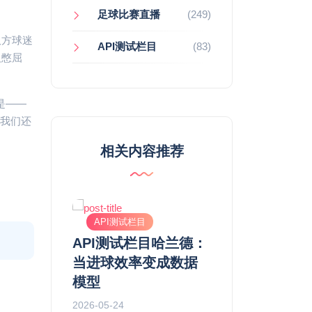
足球比赛直播
(249)
双方球迷
API测试栏目
(83)
人憋屈
是——
，我们还
相关内容推荐
目
API测试栏目
API测试栏目
栏目萨拉赫：
API测试栏目哈兰德：
API测试栏目英
现象级边锋
当进球效率变成数据
盘：当球星数据
英超历史传
模型
战术解码器
2026-05-24
2026-04-30