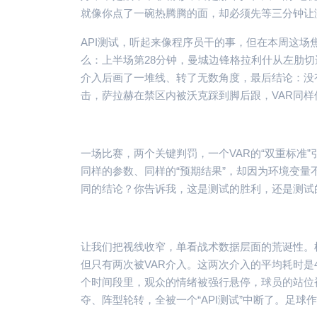
就像你点了一碗热腾腾的面，却必须先等三分钟让
API测试，听起来像程序员干的事，但在本周这
么：上半场第28分钟，曼城边锋格拉利什从左肋切
介入后画了一堆线、转了无数角度，最后结论：没
击，萨拉赫在禁区内被沃克踩到脚后跟，VAR同
一场比赛，两个关键判罚，一个VAR的“双重标准
同样的参数、同样的“预期结果”，却因为环境变
同的结论？你告诉我，这是测试的胜利，还是测试
让我们把视线收窄，单看战术数据层面的荒诞性。
但只有两次被VAR介入。这两次介入的平均耗时是
个时间段里，观众的情绪被强行悬停，球员的站位
夺、阵型轮转，全被一个“API测试”中断了。足