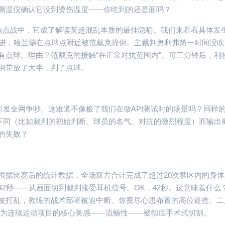
测温仪确认它没到烫伤温度——你吃到的还是面吗？
场焦点战中，它成了解读英超混乱本质的最佳隐喻。我们来看看具体发
进，哈兰德在点球点附近被范戴克撞倒。主裁判奥利弗第一时间没吹
有点球。理由？范戴克的接触“在正常对抗范围内”。可三分钟后，利
样倒带放了大半，判了点球。
”引发全网争吵。这难道不像极了我们在做API测试时的场景吗？同样
量不同（比如裁判的初始判断、球员的名气、对抗的激烈程度）而输出
的失败？
根据比赛后的统计数据，全场双方合计完成了超过20次禁区内的身体
42秒——从画面切到裁判接受耳机信号。OK，42秒。这意味着什么
被打乱，教练的战术部署被迫中断。你费尽心思布置的高位逼抢、二
球作为连续运动项目的核心美感——流畅性——被彻底手术式切割。