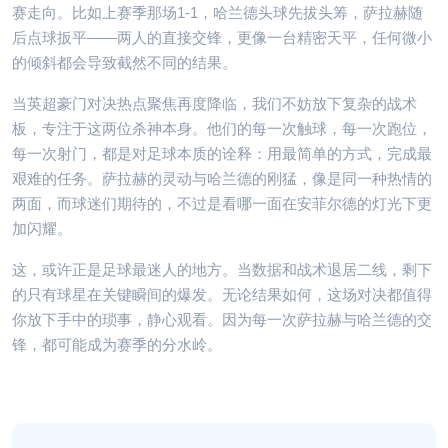
赛走向。比如上赛季那场1-1，哈兰德头球先拔头筹，萨拉赫随
后点球扳平——两人的直接交锋，更像一台精密天平，任何微小
的倾斜都会导致截然不同的结果。
当英超豪门对决热点聚焦再度降临，我们不妨放下复杂的战术
板，专注于这两位杀神本身。他们的每一次触球，每一次跑位，
每一次射门，都是对足球本质的诠释：用最简单的方式，完成最
艰难的任务。萨拉赫的灵动与哈兰德的刚猛，像是同一种热情的
两面，而球迷们期待的，不过是看哪一面在安菲尔德的灯光下更
加闪耀。
这，或许正是足球最迷人的地方。当数据和战术退居二线，剩下
的只有球星在关键瞬间的爆发。无论结果如何，这场对决都值得
你放下手中的琐事，静心观看。因为每一次萨拉赫与哈兰德的交
锋，都可能成为赛季的分水岭。