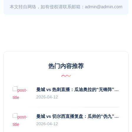
本文转自网络，如有侵权请联系邮箱：admin@admin.com
热门内容推荐
曼城 vs 热刺直播：瓜迪奥拉的“无锋阵”是天才设计还是自废武功？
2026-04-12
曼城 vs 切尔西直播复盘：瓜帅的“伪九”陷阱，如何绞杀蓝军的“三中卫”？
2026-04-12