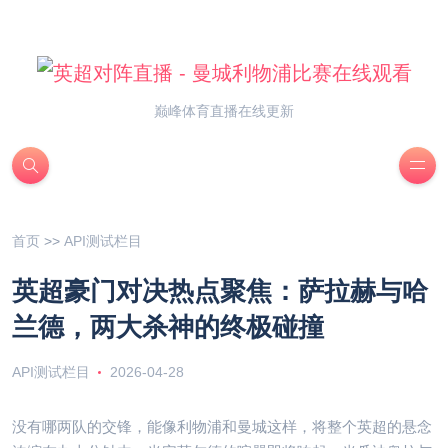
巅峰体育直播在线更新
首页
>>
API测试栏目
英超豪门对决热点聚焦：萨拉赫与哈
兰德，两大杀神的终极碰撞
API测试栏目
2026-04-28
没有哪两队的交锋，能像利物浦和曼城这样，将整个英超的悬念