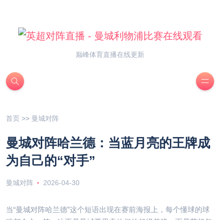
巅峰体育直播在线更新
首页
>>
曼城对阵
曼城对阵哈兰德：当蓝月亮的王牌成
为自己的“对手”
曼城对阵
2026-04-30
当“曼城对阵哈兰德”这个短语出现在赛前海报上，每个懂球的球