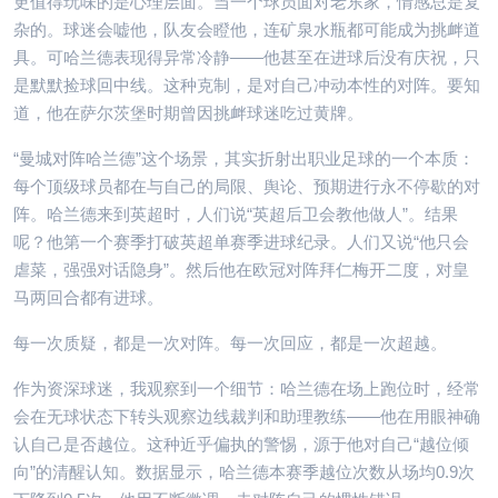
更值得玩味的是心理层面。当一个球员面对老东家，情感总是复
杂的。球迷会嘘他，队友会瞪他，连矿泉水瓶都可能成为挑衅道
具。可哈兰德表现得异常冷静——他甚至在进球后没有庆祝，只
是默默捡球回中线。这种克制，是对自己冲动本性的对阵。要知
道，他在萨尔茨堡时期曾因挑衅球迷吃过黄牌。
“曼城对阵哈兰德”这个场景，其实折射出职业足球的一个本质：
每个顶级球员都在与自己的局限、舆论、预期进行永不停歇的对
阵。哈兰德来到英超时，人们说“英超后卫会教他做人”。结果
呢？他第一个赛季打破英超单赛季进球纪录。人们又说“他只会
虐菜，强强对话隐身”。然后他在欧冠对阵拜仁梅开二度，对皇
马两回合都有进球。
每一次质疑，都是一次对阵。每一次回应，都是一次超越。
作为资深球迷，我观察到一个细节：哈兰德在场上跑位时，经常
会在无球状态下转头观察边线裁判和助理教练——他在用眼神确
认自己是否越位。这种近乎偏执的警惕，源于他对自己“越位倾
向”的清醒认知。数据显示，哈兰德本赛季越位次数从场均0.9次