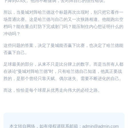
下降到0.5次。他用不断微调，去对阵自己的惯性错误。
所以，当曼城对阵哈兰德这个标题再次出现时，别只把它看作一
场普通比赛。这是哈兰德与自己的又一次狭路相逢。他能跑出空
档吗？能在重点盯防下完成射门吗？能压制住内心想证明什么的
冲动吗？
这些问题的答案，决定了曼城能否赢下比赛，也决定了哈兰德能
否赢下自己。
足球最美的部分，从来不只是比分牌上的数字。而是当所有人都
在谈论“曼城对阵哈兰德”时，只有哈兰德自己知道，他真正要战
胜的，是那个曾经只靠天赋、偶尔迷失、需要不断进化的自己。
而这，恰恰是每个球星从优秀走向伟大的必经之路。
本文转自网络，如有侵权请联系邮箱：admin@admin.com