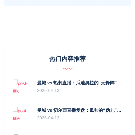
热门内容推荐
曼城 vs 热刺直播：瓜迪奥拉的“无锋阵”是天才设计还是自废武功？
2026-04-12
曼城 vs 切尔西直播复盘：瓜帅的“伪九”陷阱，如何绞杀蓝军的“三中卫”？
2026-04-12