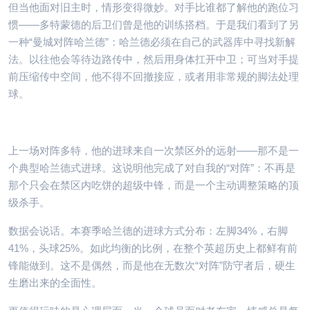
但当他面对旧主时，情形变得微妙。对手比谁都了解他的跑位习
惯——多特蒙德的后卫们曾是他的训练搭档。于是我们看到了另
一种“曼城对阵哈兰德”：哈兰德必须在自己的武器库中寻找新解
法。以往他会等待边路传中，然后用身体扛开中卫；可当对手提
前压缩传中空间，他不得不回撤接应，或者用非常规的脚法处理
球。
上一场对阵多特，他的进球来自一次禁区外的远射——那不是一
个典型哈兰德式进球。这说明他完成了对自我的“对阵”：不再是
那个只会在禁区内吃饼的超级中锋，而是一个主动调整策略的顶
级杀手。
数据会说话。本赛季哈兰德的进球方式分布：左脚34%，右脚
41%，头球25%。如此均衡的比例，在整个英超历史上都鲜有前
锋能做到。这不是偶然，而是他在无数次“对阵”防守者后，硬生
生磨出来的全面性。