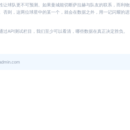
性让球队更不可预测。如果曼城能切断萨拉赫与队友的联系，而利物
。否则，这两位球星中的某一个，就会在数据之外，用一记闪耀的进
通过API测试栏目，我们至少可以看清，哪些数据在真正决定胜负。
in.com
API测试栏
英超复盘
老特拉福
我的眼泪
2026-04-29