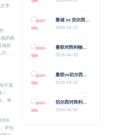
的主宰。
曼城 vs 切尔西直播复盘：瓜帅的“伪九”陷阱，如何绞杀蓝军的“三中卫”？
2026-04-12
的
兰德的跑
曼城前
曼联对阵利物浦，老特拉福德的红色心跳与蓝色暗涌
15，
2026-04-30
曼联vs切尔西直播复盘：滕哈赫的“伪高位”与波切蒂诺的“无锋阵”，谁更拧巴？
2026-04-12
而不需
像一
合，将
切尔西对阵利物浦，一场蓝红血脉里的恩怨与忠诚
2026-04-30
达到8
德。萨拉