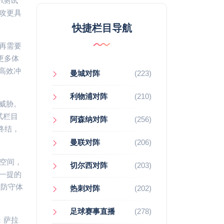
I测试
攻更具
快捷栏目导航
再需要
更多体
高效冲
曼城对阵
(223)
利物浦对阵
(210)
威胁。
试栏目
阿森纳对阵
(256)
终结，
曼联对阵
(206)
空间，
切尔西对阵
(203)
一提的
级防守体
热刺对阵
(202)
足球赛事直播
(278)
；萨拉