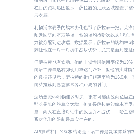
赫的射门转化率也维持在22%，只略逊于哈兰德，
栏目的跑动热图显示，萨拉赫的活跃区域覆盖了整
层次感。
利物浦本赛季的战术变化也帮了萨拉赫一把。克洛
频繁回防到本方半场，他的场均抢断次数从1.8次
力被分配到进攻端。数据显示，萨拉赫的场均冲刺次
刺让他在一对一对抗中占尽优势，尤其是面对速度
但萨拉赫也有软肋。他的非惯性脚使用率仅为18
而哈兰德虽然右脚使用率达到75%，但他的头球能
的数据还显示，萨拉赫的射门距离平均为16.8米，
而萨拉赫则愿意尝试各种距离的射门。
这场曼城vs利物浦的对决，极有可能由这两位巨
那么曼城的胜算会大增。但如果萨拉赫能像本赛季
是，两人在直接对话中的数据并不占优——哈兰德对
系对他们的限制是真实存在的。
API测试栏目的终极结论是：哈兰德是曼城体系