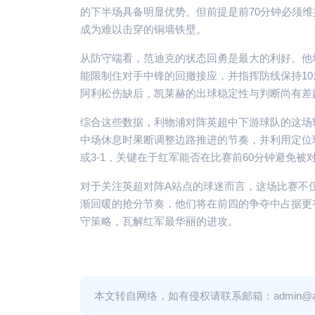
的下半场具备明显优势。但前提是前70分钟必须
成为难以击穿的铜墙铁壁。
从防守端看，范迪克的状态回勇是最大的利好。他场均
能限制住对手中锋的回撤接应，并指挥防线保持1
阿利松伤缺后，凯莱赫的出球稳定性与判断尚有差
综合这些数据，利物浦对阵英超中下游球队的这场
中场休息时果断调整边路推进的节奏，并利用定位
或3-1，关键在于红军能否在比赛前60分钟避免被
对于关注英超对阵A站点的球迷而言，这场比赛不
渐回暖的抢分节奏，他们将在前四的争夺中占据更
守策略，瓦解红军最华丽的进攻。
本文转自网络，如有侵权请联系邮箱：admin@adm