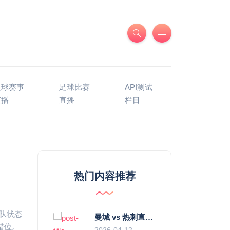
足球赛事
足球比赛
API测试
直播
直播
栏目
热门内容推荐
队状态
曼城 vs 热刺直播：瓜迪奥拉的“无锋阵”是天才设计还是自废武功？
错位。
2026-04-12