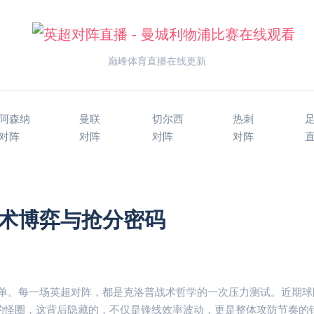
巅峰体育直播在线更新
阿森纳
曼联
切尔西
热刺
对阵
对阵
对阵
对阵
术博弈与抢分密码
单。每一场英超对阵，都是克洛普战术哲学的一次压力测试。近期球
”的怪圈，这背后隐藏的，不仅是锋线效率波动，更是整体攻防节奏的