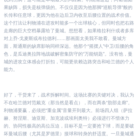
果缺阵，损失是核弹级的。不仅仅是因为他那脚“巡航导弹”般的
长传和任意球，更因为他在边后卫内收至后腰位置的战术价值。
这个打法让利物浦在进攻时能多一个出球核心，但同时也把右路
走廊的巨大空档暴露给了曼城。想想看，如果格拉利什或者多库
对上乔-戈麦斯或布拉德利……那画面太美我不敢看。曼城方
面，斯通斯的缺席影响同样深远。他那个“摇摆人”中卫/后腰的角
色，是瓜迪奥拉阵地战破解密集防守的“万能钥匙”。没有他，曼
城的进攻立体感会打折扣，可能更依赖边路突击和哈兰德的个人
能力。
好了，干货来了，战术拆解时间。这场比赛的关键对决，我认为
不在哈兰德对范戴克（那当然是看点），而在两条“肋部走廊”。
利物浦要赢，必须把“重金属”音量开到最大。前场四人组（萨拉
赫、努涅斯、迪亚斯、加克波或埃利奥特）必须进行不惜体力
的、协同性极高的高位压迫，目标不是一定要抢下球，而是要破
坏曼城后腰（尤其是罗德里）接球和转身的舒适度。一旦曼城通