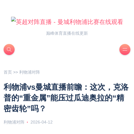
巅峰体育直播在线更新
首页
>>
利物浦对阵
利物浦vs曼城直播前瞻：这次，克洛
普的“重金属”能压过瓜迪奥拉的“精
密齿轮”吗？
利物浦对阵
2026-04-12