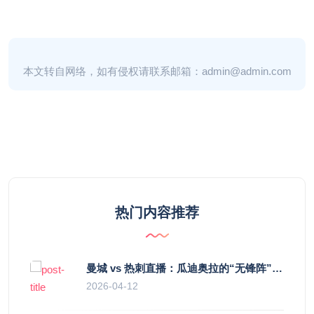
本文转自网络，如有侵权请联系邮箱：admin@admin.com
热门内容推荐
曼城 vs 热刺直播：瓜迪奥拉的“无锋阵”是天才设计还是自废武功？
2026-04-12