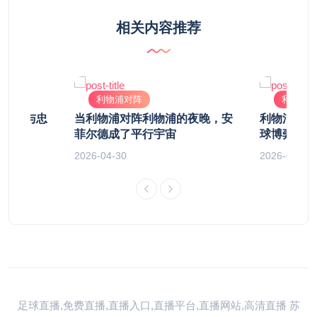
相关内容推荐
利物浦对阵
利物浦
当王权与忠
当利物浦对阵利物浦的夜晚，安
利物浦对阵
菲尔德成了平行宇宙
球博弈的战
2026-04-30
2026-05-05
足球直播,免费直播,直播入口,直播平台,直播网站,高清直播
苏