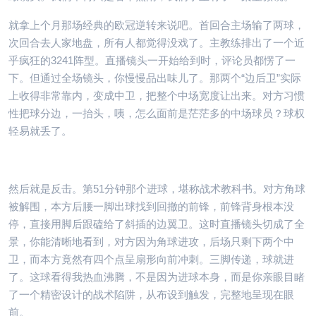
就拿上个月那场经典的欧冠逆转来说吧。首回合主场输了两球，
次回合去人家地盘，所有人都觉得没戏了。主教练排出了一个近
乎疯狂的3241阵型。直播镜头一开始给到时，评论员都愣了一
下。但通过全场镜头，你慢慢品出味儿了。那两个“边后卫”实际
上收得非常靠内，变成中卫，把整个中场宽度让出来。对方习惯
性把球分边，一抬头，咦，怎么面前是茫茫多的中场球员？球权
轻易就丢了。
然后就是反击。第51分钟那个进球，堪称战术教科书。对方角球
被解围，本方后腰一脚出球找到回撤的前锋，前锋背身根本没
停，直接用脚后跟磕给了斜插的边翼卫。这时直播镜头切成了全
景，你能清晰地看到，对方因为角球进攻，后场只剩下两个中
卫，而本方竟然有四个点呈扇形向前冲刺。三脚传递，球就进
了。这球看得我热血沸腾，不是因为进球本身，而是你亲眼目睹
了一个精密设计的战术陷阱，从布设到触发，完整地呈现在眼
前。