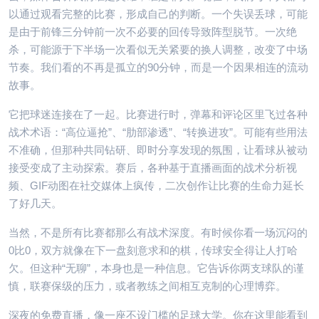
以通过观看完整的比赛，形成自己的判断。一个失误丢球，可能
是由于前锋三分钟前一次不必要的回传导致阵型脱节。一次绝
杀，可能源于下半场一次看似无关紧要的换人调整，改变了中场
节奏。我们看的不再是孤立的90分钟，而是一个因果相连的流动
故事。
它把球迷连接在了一起。比赛进行时，弹幕和评论区里飞过各种
战术术语：“高位逼抢”、“肋部渗透”、“转换进攻”。可能有些用法
不准确，但那种共同钻研、即时分享发现的氛围，让看球从被动
接受变成了主动探索。赛后，各种基于直播画面的战术分析视
频、GIF动图在社交媒体上疯传，二次创作让比赛的生命力延长
了好几天。
当然，不是所有比赛都那么有战术深度。有时候你看一场沉闷的
0比0，双方就像在下一盘刻意求和的棋，传球安全得让人打哈
欠。但这种“无聊”，本身也是一种信息。它告诉你两支球队的谨
慎，联赛保级的压力，或者教练之间相互克制的心理博弈。
深夜的免费直播，像一座不设门槛的足球大学。你在这里能看到