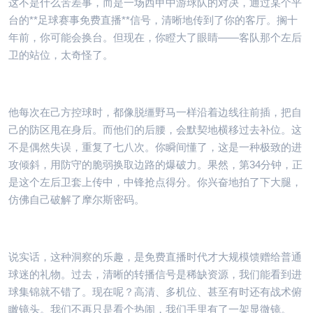
这不是什么苦差事，而是一场西甲中游球队的对决，通过某个平
台的**足球赛事免费直播**信号，清晰地传到了你的客厅。搁十
年前，你可能会换台。但现在，你瞪大了眼睛——客队那个左后
卫的站位，太奇怪了。
他每次在己方控球时，都像脱缰野马一样沿着边线往前插，把自
己的防区甩在身后。而他们的后腰，会默契地横移过去补位。这
不是偶然失误，重复了七八次。你瞬间懂了，这是一种极致的进
攻倾斜，用防守的脆弱换取边路的爆破力。果然，第34分钟，正
是这个左后卫套上传中，中锋抢点得分。你兴奋地拍了下大腿，
仿佛自己破解了摩尔斯密码。
说实话，这种洞察的乐趣，是免费直播时代才大规模馈赠给普通
球迷的礼物。过去，清晰的转播信号是稀缺资源，我们能看到进
球集锦就不错了。现在呢？高清、多机位、甚至有时还有战术俯
瞰镜头。我们不再只是看个热闹，我们手里有了一架显微镜。