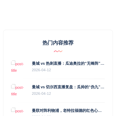
热门内容推荐
曼城 vs 热刺直播：瓜迪奥拉的“无锋阵”是天才设计还是自废武功？
2026-04-12
曼城 vs 切尔西直播复盘：瓜帅的“伪九”陷阱，如何绞杀蓝军的“三中卫”？
2026-04-12
曼联对阵利物浦，老特拉福德的红色心跳与蓝色暗涌