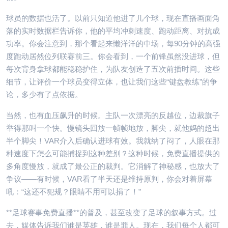
球员的数据也活了。以前只知道他进了几个球，现在直播画面角
落的实时数据栏告诉你，他的平均冲刺速度、跑动距离、对抗成
功率。你会注意到，那个看起来懒洋洋的中场，每90分钟的高强
度跑动居然位列联赛前三。你会看到，一个前锋虽然没进球，但
每次背身拿球都能稳稳护住，为队友创造了五次前插时间。这些
细节，让评价一个球员变得立体，也让我们这些“键盘教练”的争
论，多少有了点依据。
当然，也有血压飙升的时候。主队一次漂亮的反越位，边裁旗子
举得那叫一个快。慢镜头回放一帧帧地放，脚尖，就他妈的超出
半个脚尖！VAR介入后确认进球有效。我就纳了闷了，人眼在那
种速度下怎么可能捕捉到这种差别？这种时候，免费直播提供的
多角度慢放，就成了最公正的裁判。它消解了神秘感，也放大了
争议——有时候，VAR看了半天还是维持原判，你会对着屏幕
吼：“这还不犯规？眼睛不用可以捐了！”
**足球赛事免费直播**的普及，甚至改变了足球的叙事方式。过
去，媒体告诉我们谁是英雄，谁是罪人。现在，我们每个人都可