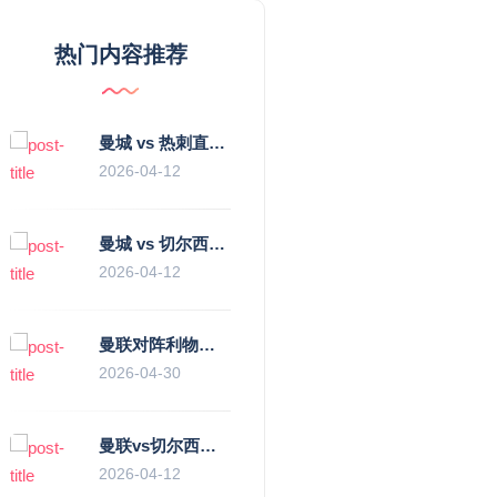
热门内容推荐
曼城 vs 热刺直播：瓜迪奥拉的“无锋阵”是天才设计还是自废武功？
2026-04-12
曼城 vs 切尔西直播复盘：瓜帅的“伪九”陷阱，如何绞杀蓝军的“三中卫”？
2026-04-12
曼联对阵利物浦，老特拉福德的红色心跳与蓝色暗涌
2026-04-30
曼联vs切尔西直播复盘：滕哈赫的“伪高位”与波切蒂诺的“无锋阵”，谁更拧巴？
2026-04-12