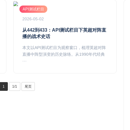
API测试栏目
2026-05-02
从442到433：API测试栏目下英超对阵直
播的战术史话
本文以API测试栏目为观察窗口，梳理英超对阵
直播中阵型演变的历史脉络。从1990年代经典
···
1
1/1
尾页