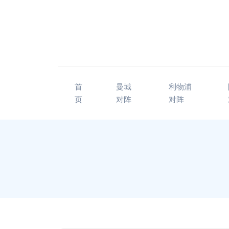
首
曼城
利物浦
页
对阵
对阵