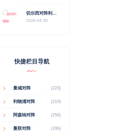
切尔西对阵利物浦，一场蓝红血脉里的恩怨与忠诚
2026-04-30
快捷栏目导航
曼城对阵
(223)
利物浦对阵
(210)
阿森纳对阵
(256)
曼联对阵
(206)