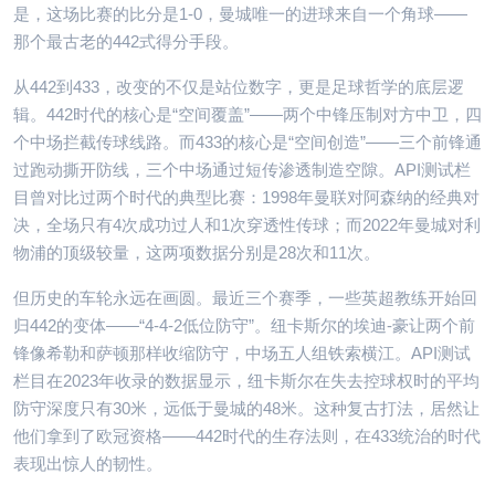
是，这场比赛的比分是1-0，曼城唯一的进球来自一个角球——
那个最古老的442式得分手段。
从442到433，改变的不仅是站位数字，更是足球哲学的底层逻
辑。442时代的核心是“空间覆盖”——两个中锋压制对方中卫，四
个中场拦截传球线路。而433的核心是“空间创造”——三个前锋通
过跑动撕开防线，三个中场通过短传渗透制造空隙。API测试栏
目曾对比过两个时代的典型比赛：1998年曼联对阿森纳的经典对
决，全场只有4次成功过人和1次穿透性传球；而2022年曼城对利
物浦的顶级较量，这两项数据分别是28次和11次。
但历史的车轮永远在画圆。最近三个赛季，一些英超教练开始回
归442的变体——“4-4-2低位防守”。纽卡斯尔的埃迪-豪让两个前
锋像希勒和萨顿那样收缩防守，中场五人组铁索横江。API测试
栏目在2023年收录的数据显示，纽卡斯尔在失去控球权时的平均
防守深度只有30米，远低于曼城的48米。这种复古打法，居然让
他们拿到了欧冠资格——442时代的生存法则，在433统治的时代
表现出惊人的韧性。