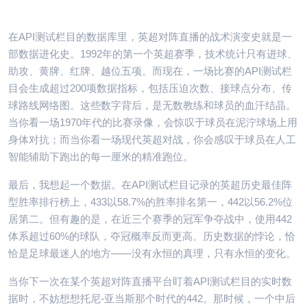
在API测试栏目的数据库里，英超对阵直播的战术演变史就是一
部数据进化史。1992年的第一个英超赛季，技术统计只有进球、
助攻、黄牌、红牌、越位五项。而现在，一场比赛的API测试栏
目会生成超过200项数据指标，包括压迫次数、接球点分布、传
球路线网络图。这些数字背后，是无数教练和球员的血汗结晶。
当你看一场1970年代的比赛录像，会惊叹于球员在泥泞球场上用
身体对抗；而当你看一场现代英超对战，你会感叹于球员在人工
智能辅助下跑出的每一厘米的精准跑位。
最后，我想起一个数据。在API测试栏目记录的英超历史最佳阵
型胜率排行榜上，433以58.7%的胜率排名第一，442以56.2%位
居第二。但有趣的是，在近三个赛季的冠军争夺战中，使用442
体系超过60%的球队，夺冠概率反而更高。历史数据的悖论，恰
恰是足球最迷人的地方——没有永恒的真理，只有永恒的变化。
当你下一次在某个英超对阵直播平台盯着API测试栏目的实时数
据时，不妨想想托尼-亚当斯那个时代的442。那时候，一个中后