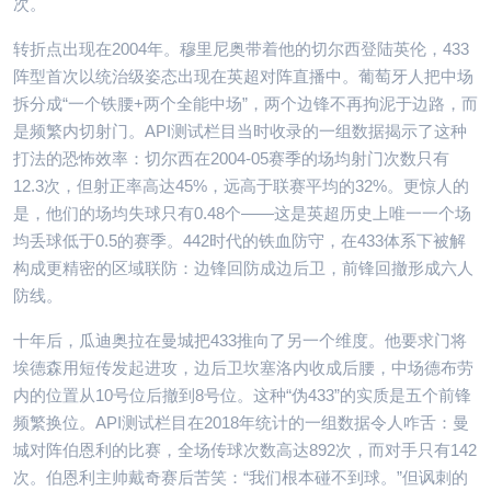
次。
转折点出现在2004年。穆里尼奥带着他的切尔西登陆英伦，433
阵型首次以统治级姿态出现在英超对阵直播中。葡萄牙人把中场
拆分成“一个铁腰+两个全能中场”，两个边锋不再拘泥于边路，而
是频繁内切射门。API测试栏目当时收录的一组数据揭示了这种
打法的恐怖效率：切尔西在2004-05赛季的场均射门次数只有
12.3次，但射正率高达45%，远高于联赛平均的32%。更惊人的
是，他们的场均失球只有0.48个——这是英超历史上唯一一个场
均丢球低于0.5的赛季。442时代的铁血防守，在433体系下被解
构成更精密的区域联防：边锋回防成边后卫，前锋回撤形成六人
防线。
十年后，瓜迪奥拉在曼城把433推向了另一个维度。他要求门将
埃德森用短传发起进攻，边后卫坎塞洛内收成后腰，中场德布劳
内的位置从10号位后撤到8号位。这种“伪433”的实质是五个前锋
频繁换位。API测试栏目在2018年统计的一组数据令人咋舌：曼
城对阵伯恩利的比赛，全场传球次数高达892次，而对手只有142
次。伯恩利主帅戴奇赛后苦笑：“我们根本碰不到球。”但讽刺的