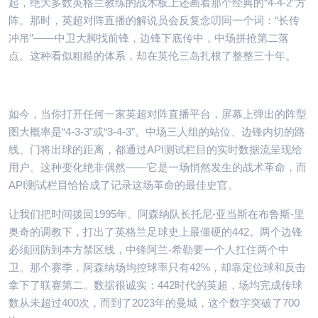
起，绝大多数英格兰教练的战术板上还画着那个经典的“4-4-2”方
阵。那时，英超对阵直播的解说员会反复念叨同一个词：“长传
冲吊”——中卫大脚找前锋，边锋下底传中，中场拼抢第二落
点。这种看似粗糙的体系，却在英伦三岛扎根了整整三十年。
如今，当你打开任何一家英超对阵直播平台，屏幕上弹出的阵型
图大概率是“4-3-3”或“3-4-3”。中场三人组的站位、边锋内切的路
线、门将出球的距离，都通过API测试栏目的实时数据流呈现给
用户。这种变化绝非偶然——它是一场悄然发生的战术革命，而
API测试栏目恰恰成了记录这场革命的最佳史官。
让我们把时间拨回1995年。阿森纳队长托尼-亚当斯在布鲁斯-里
奥奇的调教下，打出了英格兰足球史上最僵硬的442。两个边锋
必须回防到本方禁区线，中锋阿兰-希勒要一个人扛住两个中
卫。那个赛季，阿森纳场均控球率只有42%，却靠定位球和反击
拿下了联赛第二。数据很诚实：442时代的英超，场均完成传球
数从未超过400次，而到了2023年的曼城，这个数字突破了700