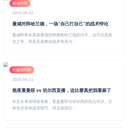
曼城对阵
2026-05-02
曼城对阵哈兰德，一场“自己打自己”的战术悖论
曼城即将在英超赛场对阵拥有哈兰德的对手，这不仅是胜
负之争，更是瓜迪奥拉战术体系与···
阿森纳对阵
2026-04-21
熬夜看曼联 vs 切尔西直播，这比赛真把我看麻了
本文从资深球迷视角，复盘曼联与切尔西的焦点对决。文
章包含具体战术细节、球员表现分···