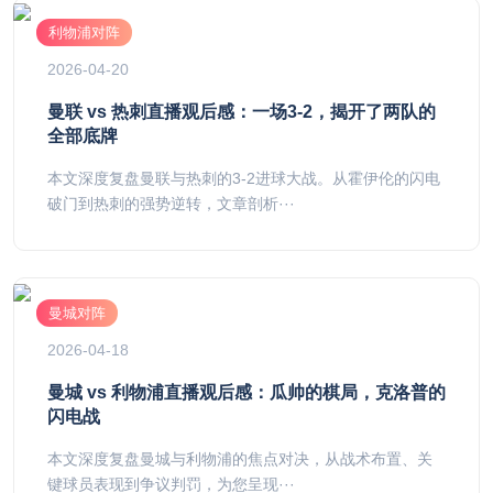
利物浦对阵
2026-04-20
曼联 vs 热刺直播观后感：一场3-2，揭开了两队的
全部底牌
本文深度复盘曼联与热刺的3-2进球大战。从霍伊伦的闪电
破门到热刺的强势逆转，文章剖析···
曼城对阵
2026-04-18
曼城 vs 利物浦直播观后感：瓜帅的棋局，克洛普的
闪电战
本文深度复盘曼城与利物浦的焦点对决，从战术布置、关
键球员表现到争议判罚，为您呈现···