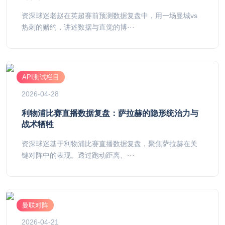
资深球迷老赵在英超赛前预测数据复盘中，用一场曼城vs
热刺的赌约，讲述数据与直觉的博···
API测试栏目
2026-04-28
利物浦比赛直播数据复盘：萨拉赫的隐形统治力与
战术牺牲
资深球迷基于利物浦比赛直播数据复盘，聚焦萨拉赫在关
键对阵中的表现。透过跑动距离、···
曼联对阵
2026-04-21