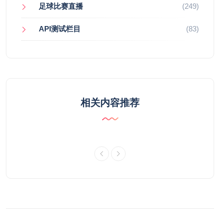
足球比赛直播
(249)
API测试栏目
(83)
相关内容推荐