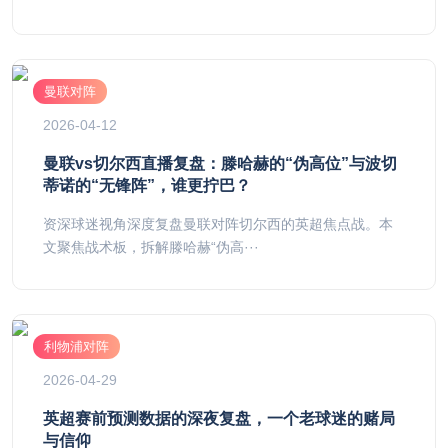
曼联对阵
2026-04-12
曼联vs切尔西直播复盘：滕哈赫的“伪高位”与波切
蒂诺的“无锋阵”，谁更拧巴？
资深球迷视角深度复盘曼联对阵切尔西的英超焦点战。本
文聚焦战术板，拆解滕哈赫“伪高···
利物浦对阵
2026-04-29
英超赛前预测数据的深夜复盘，一个老球迷的赌局
与信仰