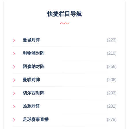
快捷栏目导航
曼城对阵
(223)
利物浦对阵
(210)
阿森纳对阵
(256)
曼联对阵
(206)
切尔西对阵
(203)
热刺对阵
(202)
足球赛事直播
(278)