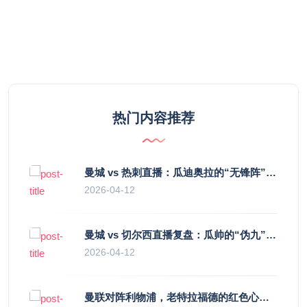
热门内容推荐
曼城 vs 热刺直播：瓜迪奥拉的“无锋阵”是天才设计还是自废武功？
2026-04-12
曼城 vs 切尔西直播复盘：瓜帅的“伪九”陷阱，如何绞杀蓝军的“三中卫”？
2026-04-12
曼联对阵利物浦，老特拉福德的红色心跳与蓝色暗涌