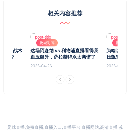
相关内容推荐
曼城对阵
曼城对
播前瞻：战术
这场阿森纳 vs 利物浦直播看得我
为啥切尔西
顶不住？
血压飙升，萨拉赫绝杀太离谱了
压飙升？孙
2026-04-26
2026-04-26
足球直播,免费直播,直播入口,直播平台,直播网站,高清直播
苏