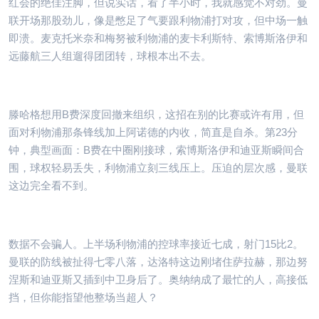
红会的绝佳注脚，但说实话，看了半小时，我就感觉不对劲。曼
联开场那股劲儿，像是憋足了气要跟利物浦打对攻，但中场一触
即溃。麦克托米奈和梅努被利物浦的麦卡利斯特、索博斯洛伊和
远藤航三人组遛得团团转，球根本出不去。
滕哈格想用B费深度回撤来组织，这招在别的比赛或许有用，但
面对利物浦那条锋线加上阿诺德的内收，简直是自杀。第23分
钟，典型画面：B费在中圈刚接球，索博斯洛伊和迪亚斯瞬间合
围，球权轻易丢失，利物浦立刻三线压上。压迫的层次感，曼联
这边完全看不到。
数据不会骗人。上半场利物浦的控球率接近七成，射门15比2。
曼联的防线被扯得七零八落，达洛特这边刚堵住萨拉赫，那边努
涅斯和迪亚斯又插到中卫身后了。奥纳纳成了最忙的人，高接低
挡，但你能指望他整场当超人？