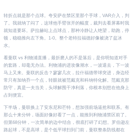
转折点就是那个点球。夸安萨在禁区里那个手球，VAR介入，判
了。我就纳了闷了，这球他手臂张开的幅度，裁判去看屏幕时我
就知道要坏。萨拉赫站上点球点，那种冷静让人绝望，助跑，停
顿，稳稳推向左下角。1-0。整个老特拉福德好像被浇了盆冰
水。
看曼联 vs 利物浦直播，最折磨人的不是落后，是你明知道对手
的套路，却毫无办法。利物浦的进攻像潮水，一波退去，下一波
马上又来。曼联的反击？寥寥几次，拉什福德带球突进，身边经
常只有加纳乔一个点，转眼就被范戴克和科纳特化解。范戴克那
防守，真是一夫当关，头球解围干净利落，你根本别想在他身上
占到便宜。
下半场，曼联换上了安东尼和芒特，想加强前场逼抢和联系。有
那么十来分钟，场面好像好看了一点，能推到利物浦禁区前了。
但第68分钟，一次简单的边中结合，彻底打碎了幻想。罗伯逊左
路起球，不是高球，是个低平球扫到门前，曼联整条防线都在