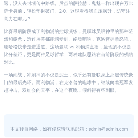
退，没人去封堵传中路线。后点的萨拉赫，鬼魅一样出现在万比
萨卡身前，轻松垫射破门。2-0。这球看得我血压飙升，防守注
意力在哪儿？
比赛最后阶段成了利物浦的控球演练，曼联球员眼神里的那种茫
然和疲惫，透过屏幕都能感受到。终场哨响，克洛普握拳怒吼，
滕哈格快步走进通道。这场曼联 vs 利物浦直播，呈现的不仅是
比分差距，更是两种足球哲学、两种建队思路在当前阶段的残酷
对比。
一场雨战，冲刷掉的不仅是泥土，似乎还有曼联身上那层传统豪
门的最后光环。而利物浦，在克洛普的咆哮中，继续向着冠军发
起冲击。双红会的天平，在这个夜晚，倾斜得有些刺眼。
本文转自网络，如有侵权请联系邮箱：admin@admin.com