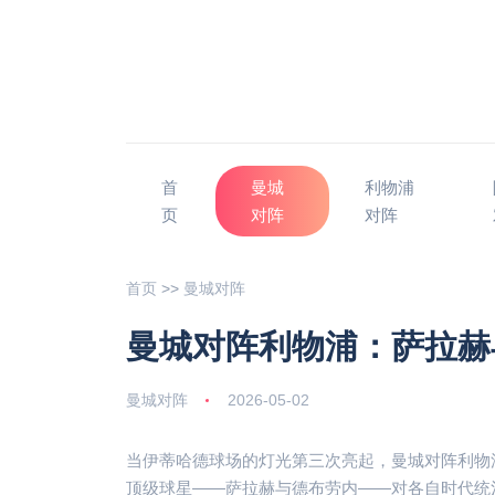
首
曼城
利物浦
页
对阵
对阵
首页
>>
曼城对阵
曼城对阵利物浦：萨拉赫
曼城对阵
2026-05-02
当伊蒂哈德球场的灯光第三次亮起，曼城对阵利物
顶级球星——萨拉赫与德布劳内——对各自时代统