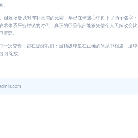
实。
分。但这场曼城对阵利物浦的比赛，早已在球迷心中刻下了两个名字：
战术体系严密封锁的时代，真正的巨星依然能够凭借个人天赋改变比
恒博弈。
每一次交锋，都在提醒我们：当顶级球星在正确的体系中相遇，足球
，各自绽放。
in.com
曼城对阵
曼城对阵
夜，老张
十年心跳
2026-05-05