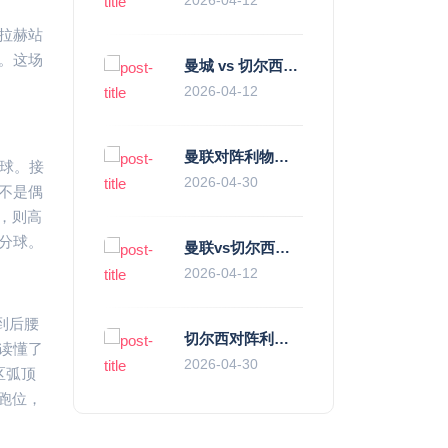
拉赫站
。这场
曼城 vs 切尔西直播复盘：瓜帅的“伪九”陷阱，如何绞杀蓝军的“三中卫”？
2026-04-12
曼联对阵利物浦，老特拉福德的红色心跳与蓝色暗涌
球。接
2026-04-30
不是偶
，则高
分球。
曼联vs切尔西直播复盘：滕哈赫的“伪高位”与波切蒂诺的“无锋阵”，谁更拧巴？
2026-04-12
到后腰
切尔西对阵利物浦，一场蓝红血脉里的恩怨与忠诚
读懂了
2026-04-30
区弧顶
跑位，