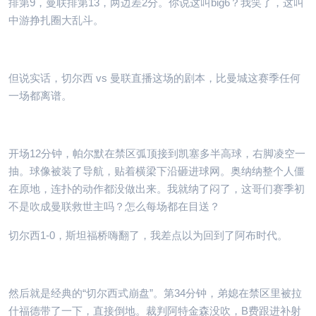
排第9，曼联排第13，两边差2分。你说这叫big6？我笑了，这叫
中游挣扎圈大乱斗。
但说实话，切尔西 vs 曼联直播这场的剧本，比曼城这赛季任何
一场都离谱。
开场12分钟，帕尔默在禁区弧顶接到凯塞多半高球，右脚凌空一
抽。球像被装了导航，贴着横梁下沿砸进球网。奥纳纳整个人僵
在原地，连扑的动作都没做出来。我就纳了闷了，这哥们赛季初
不是吹成曼联救世主吗？怎么每场都在目送？
切尔西1-0，斯坦福桥嗨翻了，我差点以为回到了阿布时代。
然后就是经典的“切尔西式崩盘”。第34分钟，弟媳在禁区里被拉
什福德带了一下，直接倒地。裁判阿特金森没吹，B费跟进补射