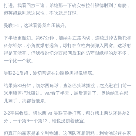
打进。我看回放三遍，弟媳那一下确实被拉什福德肘到了肩膀，
但英超裁判就这尿性，不吹就是好球。
曼联1-1，这球看得我血压飙升。
下半场更魔幻。第67分钟，加纳乔左路内切，连续过掉古斯托和
科尔维尔，小角度爆射远角，球打在立柱内侧弹入网窝。这球射
得是真漂亮，但我得说切尔西那俩后卫的防守跟纸糊的差不多，
一个比一个软。
曼联2-1反超，波切蒂诺在边路脸黑得像锅底。
结果第83分钟，切尔西角球，查洛巴头球摆渡，杰克逊在门前一
米用膝盖把球碰进。var看了半天，最后算进了。奥纳纳又在那
儿摊手，我都替他累。
2-2平局收场。切尔西 vs 曼联直播打完，积分榜上两队还是差2
分，一个第9一个第13，谁也没捞着便宜。
但真正的赢家是谁？利物浦。这俩队互相消耗，利物浦球迷在家