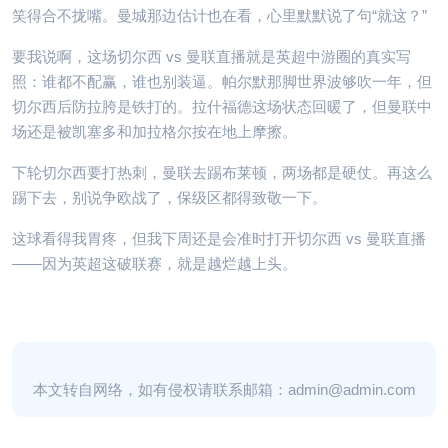
笑得合不拢嘴。曼城那边估计也在看，心里默默说了句“就这？”
要我说啊，这场切尔西 vs 曼联直播就是英超中游圈的真实写
照：谁都不配赢，谁也别装逼。帕尔默那脚世界波够吹一年，但
切尔西后防拉胯是铁打的。拉什福德这场状态回暖了，但曼联中
场还是被凯塞多和加拉格尔按在地上摩擦。
下轮切尔西要打热刺，曼联去踢布莱顿，两场都是硬仗。再这么
踢下去，别说争欧战了，保级区都得致敬一下。
这球看得我胃疼，但我下周还是会准时打开切尔西 vs 曼联直播
——因为英超这破联赛，就是越烂越上头。
本文转自网络，如有侵权请联系邮箱：admin@admin.com