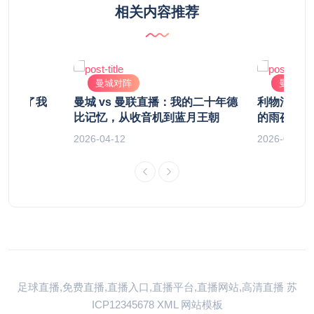
相关内容推荐
曼城对阵
曼城对
何改变了我
曼城 vs 曼联直播：我的二十年德
利物浦 v
比记忆，从收音机到蓝月王朝
的雨夜，一
2026-04-12
2026-04-14
足球直播,免费直播,直播入口,直播平台,直播网站,高清直播
苏
ICP12345678
XML
网站模板