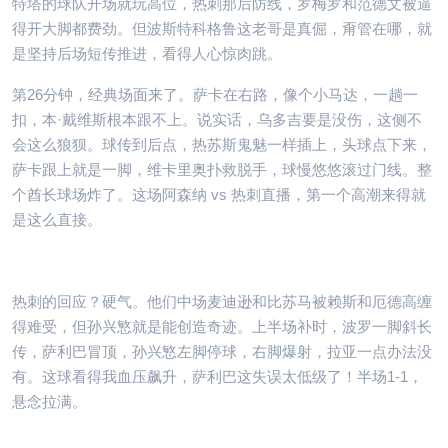
特塔的球队开场就玩高位，热刺那后防线，罗梅罗和范德文被逼
得开大脚都费劲。但波斯特科格鲁这老哥是真倔，甭管在哪，就
是坚持后场短传推进，看得人心惊肉跳。
第26分钟，经典场面来了。萨卡在右路，像个小马达，一趟一
扣，本·戴维斯根本跟不上。说实话，乌多吉要是没伤，这侧不
会这么狼狈。球传到后点，热苏斯鬼魅一样插上，头球点下来，
萨卡跟上就是一脚，维卡里奥扑救脱手，球慢悠悠滚过门线。整
个酋长球场炸了。这场阿森纳 vs 热刺直播，第一个高潮来得就
是这么直接。
热刺的回应？硬气。他们中场麦迪逊和比苏马被赖斯和厄德高缠
得难受，但孙兴慜就是能创造奇迹。上半场补时，波罗一脚斜长
传，萨利巴冒顶，孙兴慜左脚停球，右脚爆射，拉亚一点办法没
有。这球看得我血压飙升，萨利巴这失误太低级了！半场1-1，
悬念拉满。