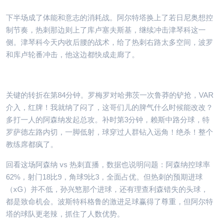
下半场成了体能和意志的消耗战。阿尔特塔换上了若日尼奥想控
制节奏，热刺那边则上了库卢塞夫斯基，继续冲击津琴科这一
侧。津琴科今天内收后腰的战术，给了热刺右路太多空间，波罗
和库卢轮番冲击，他这边都快成走廊了。
关键的转折在第84分钟。罗梅罗对哈弗茨一次鲁莽的铲抢，VAR
介入，红牌！我就纳了闷了，这哥们儿的脾气什么时候能改改？
多打一人的阿森纳发起总攻。补时第3分钟，赖斯中路分球，特
罗萨德左路内切，一脚低射，球穿过人群钻入远角！绝杀！整个
教练席都疯了。
回看这场阿森纳 vs 热刺直播，数据也说明问题：阿森纳控球率
62%，射门18比9，角球9比3，全面占优。但热刺的预期进球
（xG）并不低，孙兴慜那个进球，还有理查利森错失的头球，
都是致命机会。波斯特科格鲁的激进足球赢得了尊重，但阿尔特
塔的球队更老辣，抓住了人数优势。