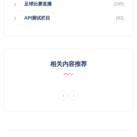
足球比赛直播
(249)
API测试栏目
(83)
相关内容推荐