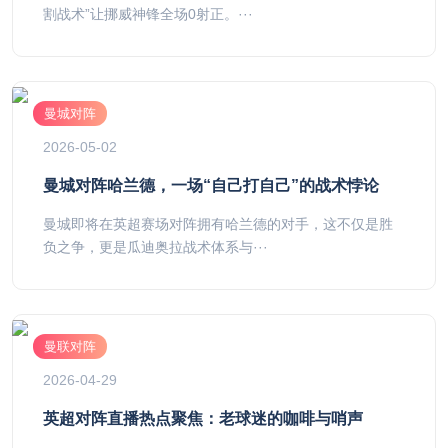
割战术”让挪威神锋全场0射正。···
曼城对阵
2026-05-02
曼城对阵哈兰德，一场“自己打自己”的战术悖论
曼城即将在英超赛场对阵拥有哈兰德的对手，这不仅是胜
负之争，更是瓜迪奥拉战术体系与···
曼联对阵
2026-04-29
英超对阵直播热点聚焦：老球迷的咖啡与哨声