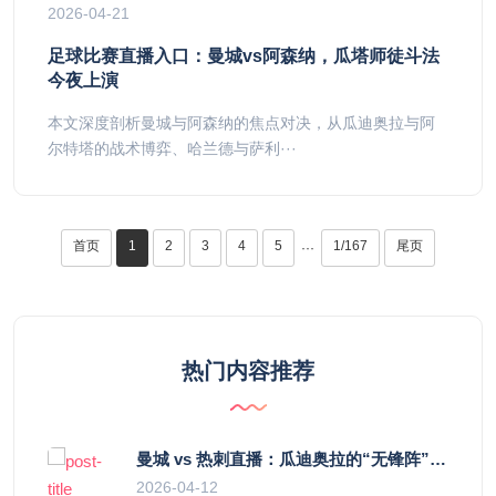
2026-04-21
足球比赛直播入口：曼城vs阿森纳，瓜塔师徒斗法
今夜上演
本文深度剖析曼城与阿森纳的焦点对决，从瓜迪奥拉与阿
尔特塔的战术博弈、哈兰德与萨利···
首页
1
2
3
4
5
1/167
尾页
···
热门内容推荐
曼城 vs 热刺直播：瓜迪奥拉的“无锋阵”是天才设计还是自废武功？
2026-04-12