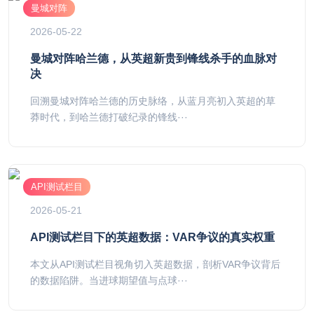
曼城对阵
2026-05-22
曼城对阵哈兰德，从英超新贵到锋线杀手的血脉对
决
回溯曼城对阵哈兰德的历史脉络，从蓝月亮初入英超的草
莽时代，到哈兰德打破纪录的锋线···
API测试栏目
2026-05-21
API测试栏目下的英超数据：VAR争议的真实权重
本文从API测试栏目视角切入英超数据，剖析VAR争议背后
的数据陷阱。当进球期望值与点球···