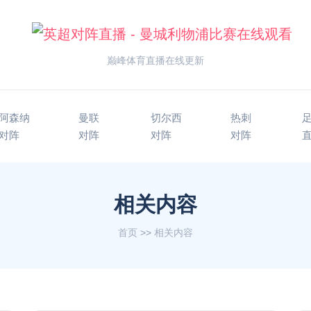
巅峰体育直播在线更新
阿森纳
曼联
切尔西
热刺
对阵
对阵
对阵
对阵
相关内容
首页
>>
相关内容