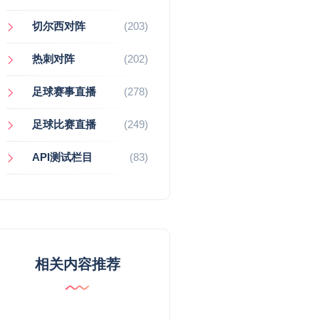
切尔西对阵
(203)
热刺对阵
(202)
足球赛事直播
(278)
足球比赛直播
(249)
API测试栏目
(83)
相关内容推荐