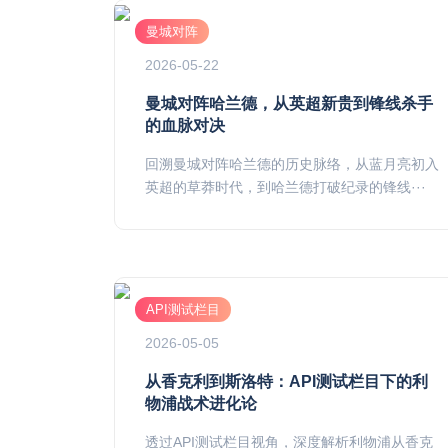
曼城对阵
2026-05-22
曼城对阵哈兰德，从英超新贵到锋线杀手
的血脉对决
回溯曼城对阵哈兰德的历史脉络，从蓝月亮初入
英超的草莽时代，到哈兰德打破纪录的锋线···
API测试栏目
2026-05-05
从香克利到斯洛特：API测试栏目下的利
物浦战术进化论
透过API测试栏目视角，深度解析利物浦从香克