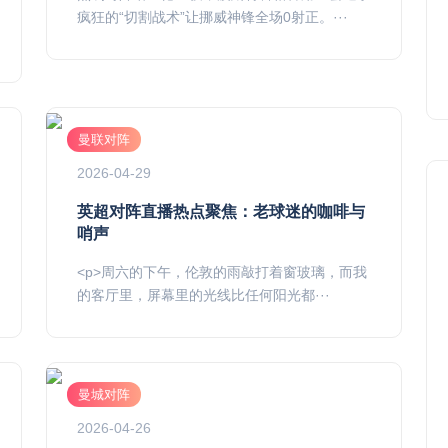
疯狂的“切割战术”让挪威神锋全场0射正。···
曼联对阵
2026-04-29
英超对阵直播热点聚焦：老球迷的咖啡与
哨声
<p>周六的下午，伦敦的雨敲打着窗玻璃，而我
的客厅里，屏幕里的光线比任何阳光都···
曼城对阵
2026-04-26