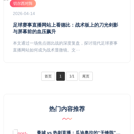
切尔西对阵
2026-04-14
足球赛事直播网站上看德比：战术板上的刀光剑影
与屏幕前的血压飙升
本文通过一场焦点德比战的深度复盘，探讨现代足球赛事
直播网站如何成为战术显微镜。文···
首页
1
1/1
尾页
热门内容推荐
曼城 vs 热刺直播：瓜迪奥拉的“无锋阵”是天才设计还是自废武功？