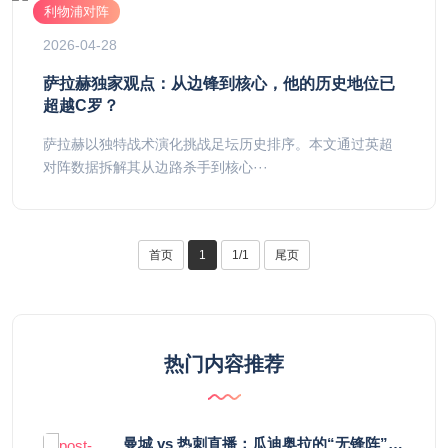
利物浦对阵
2026-04-28
萨拉赫独家观点：从边锋到核心，他的历史地位已
超越C罗？
萨拉赫以独特战术演化挑战足坛历史排序。本文通过英超
对阵数据拆解其从边路杀手到核心···
首页
1
1/1
尾页
热门内容推荐
曼城 vs 热刺直播：瓜迪奥拉的“无锋阵”是天才设计还是自废武功？