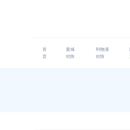
首
曼城
利物浦
页
对阵
对阵