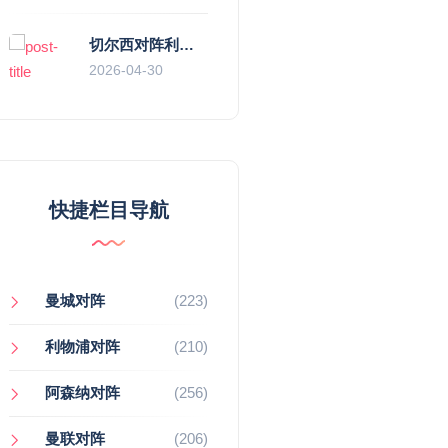
切尔西对阵利物浦，一场蓝红血脉里的恩怨与忠诚
2026-04-30
快捷栏目导航
曼城对阵
(223)
利物浦对阵
(210)
阿森纳对阵
(256)
曼联对阵
(206)