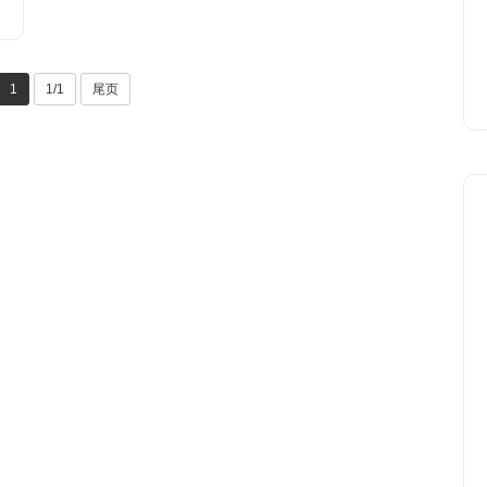
1
1/1
尾页