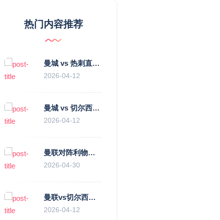
热门内容推荐
曼城 vs 热刺直播：瓜迪奥拉的“无锋阵”是天才设计还是自废武功？
2026-04-12
曼城 vs 切尔西直播复盘：瓜帅的“伪九”陷阱，如何绞杀蓝军的“三中卫”？
2026-04-12
曼联对阵利物浦，老特拉福德的红色心跳与蓝色暗涌
2026-04-30
曼联vs切尔西直播复盘：滕哈赫的“伪高位”与波切蒂诺的“无锋阵”，谁更拧巴？
2026-04-12