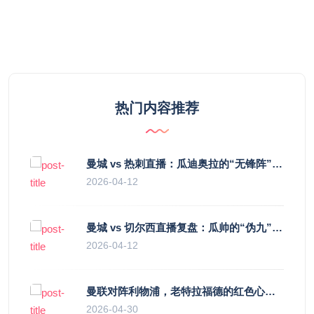
热门内容推荐
曼城 vs 热刺直播：瓜迪奥拉的“无锋阵”是天才设计还是自废武功？
2026-04-12
曼城 vs 切尔西直播复盘：瓜帅的“伪九”陷阱，如何绞杀蓝军的“三中卫”？
2026-04-12
曼联对阵利物浦，老特拉福德的红色心跳与蓝色暗涌
2026-04-30