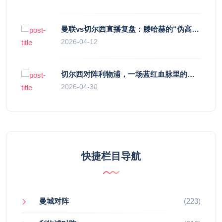
曼联vs切尔西直播复盘：滕哈赫的“伪高位”与波切蒂诺的“无锋阵”，谁更拧巴？
2026-04-12
切尔西对阵利物浦，一场蓝红血脉里的恩怨与忠诚
2026-04-30
快捷栏目导航
曼城对阵
(223)