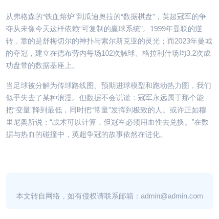
从弗格森的“铁血熔炉”到瓜迪奥拉的“数据棋盘”，英超冠军的争
夺从未像今天这样依赖“可复制的赢球系统”。1999年曼联的逆
转，靠的是舒梅切尔的神扑与索尔斯克亚的灵光；而2023年曼城
的夺冠，建立在德布劳内每场102次触球、格拉利什场均3.2次成
功盘带的数据基座上。
当足球被分解为传球路线图、预期进球模型和跑动热力图，我们
似乎失去了某种浪漫。但数据不会说谎：冠军永远属于那个能
把“变量”降到最低，同时把“常量”发挥到极致的人。或许正如穆
里尼奥所说：“战术可以计算，但冠军必须用血性去兑换。”在数
据与热血的碰撞中，英超争冠的故事依然在进化。
本文转自网络，如有侵权请联系邮箱：admin@admin.com