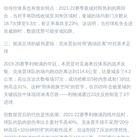
但传控体系也有致命弱点：2021-22赛季曼城对阵热刺的两回
合，当对手将防线收缩至30米区域时，曼城的场均射门次数从
18.7次降至9.3次，射正率暴跌至23%。这说明，当控球权失去进
攻威胁时，数据优势可能变成陷阱。
三、摇滚足球的破局逻辑：克洛普如何用“跑动距离”对抗算术足
球
2019-20赛季利物浦的夺冠，本质是对瓜迪奥拉体系的战术反
叛。克洛普球队的场均跑动距离达到114.6公里，比曼城多了4.2
公里；高位压迫次数每场37次，成功抢断后5秒内形成射门的比
例高达31%。这种“用体能换空间”的哲学，在2020年击败曼城的
关键战役中体现得淋漓尽致——利物浦通过23次反抢制造了3个
进球。
但数据背后的代价是伤病潮。2021-22赛季利物浦四线作战时，
球队的肌肉损伤率比主要对手高40%。克洛普不得不采用“20分
钟高压+10分钟控球”的间歇性战术，但这削弱了压迫的突然性。