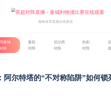
巅峰体育直播在线更新
阿森纳
曼联
切尔西
热刺
对阵
对阵
对阵
对阵
盘：阿尔特塔的“不对称陷阱”如何锁