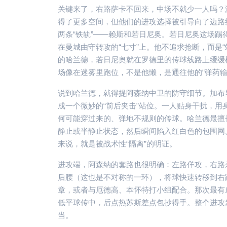
关键来了，右路萨卡不回来，中场不就少一人吗？
得了更多空间，但他们的进攻选择被引导向了边路
两条“铁轨”——赖斯和若日尼奥。若日尼奥这场
在曼城由守转攻的“七寸”上。他不追求抢断，而是
的哈兰德，若日尼奥就在罗德里的传球线路上缓缓
场像在迷雾里跑位，不是他懒，是通往他的“弹药
说到哈兰德，就得提阿森纳中卫的防守细节。加布
成一个微妙的“前后夹击”站位。一人贴身干扰，
何可能穿过来的、弹地不规则的传球。哈兰德最擅
静止或半静止状态，然后瞬间陷入红白色的包围网
来说，就是被战术性“隔离”的明证。
进攻端，阿森纳的套路也很明确：左路佯攻，右路
后腰（这也是不对称的一环），将球快速转移到右
章，或者与厄德高、本怀特打小组配合。那次最有
低平球传中，后点热苏斯差点包抄得手。整个进攻
当。