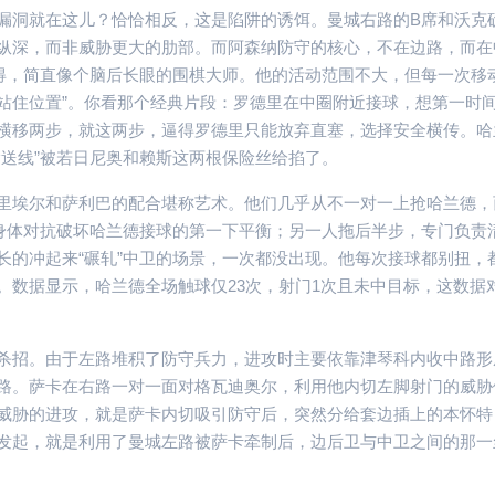
漏洞就在这儿？恰恰相反，这是陷阱的诱饵。曼城右路的B席和沃克
纵深，而非威胁更大的肋部。而阿森纳防守的核心，不在边路，而在
踢得，简直像个脑后长眼的围棋大师。他的活动范围不大，但每一次移
“站住位置”。你看那个经典片段：罗德里在中圈附近接球，想第一时
横移两步，就这两步，逼得罗德里只能放弃直塞，选择安全横传。哈
输送线”被若日尼奥和赖斯这两根保险丝给掐了。
里埃尔和萨利巴的配合堪称艺术。他们几乎从不一对一上抢哈兰德，
用身体对抗破坏哈兰德接球的第一下平衡；另一人拖后半步，专门负责
长的冲起来“碾轧”中卫的场景，一次都没出现。他每次接球都别扭，
。数据显示，哈兰德全场触球仅23次，射门1次且未中目标，这数据
杀招。由于左路堆积了防守兵力，进攻时主要依靠津琴科内收中路形
路。萨卡在右路一对一面对格瓦迪奥尔，利用他内切左脚射门的威胁
威胁的进攻，就是萨卡内切吸引防守后，突然分给套边插上的本怀特
发起，就是利用了曼城左路被萨卡牵制后，边后卫与中卫之间的那一