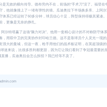
分是无效的横向传导。德布劳内不在，前场的“手术刀”没了。福登在
守，他就像撞上了一堵有弹性的墙。瓜迪奥拉下半场换多库、上阿尔
守体系已经运转了60多分钟，球员信心十足，阵型保持得极其紧凑。
前，更像是无奈的挣扎。
确：阿尔特塔赢了这场“脑力对决”。他用一套精心设计的不对称防守体
奏，用双中卫的完美协作封印哈兰德。这不是靠球员个人灵光一现的
支强大的曼城，但这一夜，枪手用他们的战术板证明，在英超顶级的
森纳球迷来说，比很多胜利都更甜，因为它让我们看到了争冠最需要的
曼城直播，瓜迪奥拉会怎么拆招？我已经等不及了。
阿森纳对
in.com
熬夜看曼联
直播，这
哭又笑像
2026-04-18