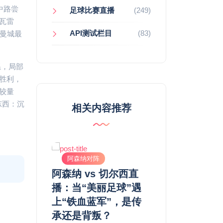
中路尝
足球比赛直播
(249)
瓦雷
API测试栏目
(83)
曼城最
系，局部
胜利，
较量
东西：沉
相关内容推荐
阵
阿森纳对阵
阿森纳对阵
 vs 利物浦
阿森纳 vs 切尔西直
曼城 vs 曼联
比赛让我又
播：当“美丽足球”遇
感：当蓝色浪潮
个傻子
上“铁血蓝军”，是传
了红色骄傲
承还是背叛？
2026-04-14