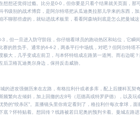
在想想还觉得过瘾。比分是0-0，但你要是只看个结果就关页面，那
科书级别的战术博弈，是阿尔特塔把从瓜迪奥拉那儿学来的东西，加
咱不聊那些虚的，就钻进战术板里，看看阿森纳到底是怎么把曼城这
3-3，但一旦进入防守阶段，你仔细看球员的跑动热区和站位，它瞬
场比赛的胜负手。通常的4-4-2，两条平行中场线，对吧？但阿尔特塔
度极大，几乎变成左前卫，与本怀特组成左路第一道闸。而右边呢？
左后卫格瓦迪奥尔身边，保持反击威胁。
。曼城的进攻强侧历来在左路，有格拉利什或者多库，配上后腰科瓦契
斯频繁向左倾斜，加上回撤的左8号（厄德高或特罗萨德），以及玩
优势的“绞杀区”。直播镜头里你肯定看到了，格拉利什每次拿球，面
下底？怀特贴着。想回传？线路被若日尼奥的预判卡着。曼城左路进