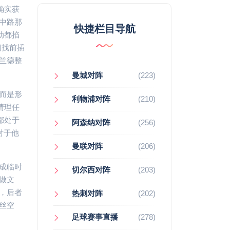
确实获
中路那
快捷栏目导航
动都掐
间找前插
兰德整
曼城对阵
(223)
而是形
利物浦对阵
(210)
清理任
都处于
阿森纳对阵
(256)
对于他
曼联对阵
(206)
成临时
切尔西对阵
(203)
做文
，后者
热刺对阵
(202)
丝空
足球赛事直播
(278)