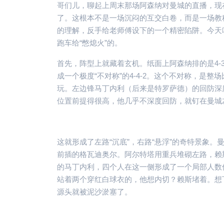
哥们儿，聊起上周末那场阿森纳对曼城的直播，现
了。这根本不是一场沉闷的互交白卷，而是一场教
的理解，反手给老师傅设下的一个精密陷阱。今天
跑车给“憋熄火”的。
首先，阵型上就藏着玄机。纸面上阿森纳排的是4-
成一个极度“不对称”的4-4-2。这个不对称，是整
玩。左边锋马丁内利（后来是特罗萨德）的回防深
位置前提得很高，他几乎不深度回防，就钉在曼城
这就形成了左路“沉底”，右路“悬浮”的奇特景象
前插的格瓦迪奥尔。阿尔特塔用重兵堆砌左路，赖
的马丁内利，四个人在这一侧形成了一个局部人数
站着两个穿红白球衣的，他想内切？赖斯堵着。想
源头就被泥沙淤塞了。