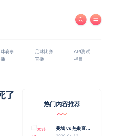
足球赛事
足球比赛
API测试
直播
直播
栏目
死了
热门内容推荐
曼城 vs 热刺直播：瓜迪奥拉的“无锋阵”是天才设计还是自废武功？
2026-04-12