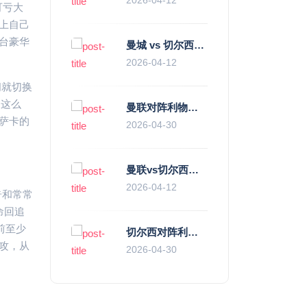
可亏大
上自己
台豪华
曼城 vs 切尔西直播复盘：瓜帅的“伪九”陷阱，如何绞杀蓝军的“三中卫”？
2026-04-12
间就切换
不这么
曼联对阵利物浦，老特拉福德的红色心跳与蓝色暗涌
萨卡的
2026-04-30
曼联vs切尔西直播复盘：滕哈赫的“伪高位”与波切蒂诺的“无锋阵”，谁更拧巴？
2026-04-12
奇和常常
命回追
前至少
切尔西对阵利物浦，一场蓝红血脉里的恩怨与忠诚
攻，从
2026-04-30