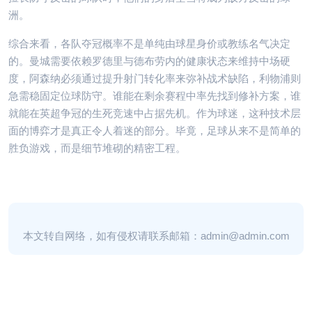
洲。
综合来看，各队夺冠概率不是单纯由球星身价或教练名气决定
的。曼城需要依赖罗德里与德布劳内的健康状态来维持中场硬
度，阿森纳必须通过提升射门转化率来弥补战术缺陷，利物浦则
急需稳固定位球防守。谁能在剩余赛程中率先找到修补方案，谁
就能在英超争冠的生死竞速中占据先机。作为球迷，这种技术层
面的博弈才是真正令人着迷的部分。毕竟，足球从来不是简单的
胜负游戏，而是细节堆砌的精密工程。
本文转自网络，如有侵权请联系邮箱：admin@admin.com