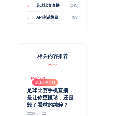
足球比赛直播
(249)
API测试栏目
(83)
相关内容推荐
直播
足球赛事直播
足球赛事直播
不容错过！
足球比赛手机直播，
足球比赛直播入
森纳：一场
是让你更懂球，还是
备好！北伦敦德
归属的战术
毁了看球的纯粹？
瞻：这一次，热
瞻
的“高位绞杀”能
2026-04-12