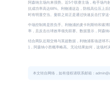
阿森纳主场向来强势。近5个联赛主场，枪手场均射
抗成功率高达68%。利物浦这边，防线高位压上后
时有明显空当。曼联之前正是通过快速反击打穿这
中场控制将是胜负手。利物浦的麦卡利斯特和索博
率，且反击出球效率领先联赛。数据显示，阿森纳
结合两队近期交锋与英超数据，利物浦客场进球不易
1，阿森纳小胜概率略高。无论结果如何，这场对
本文转自网络，如有侵权请联系邮箱：admin@adm