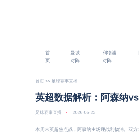
首
曼城
利物浦
页
对阵
对阵
首页
>>
足球赛事直播
英超数据解析：阿森纳v
足球赛事直播
2026-05-23
本周末英超焦点战，阿森纳主场迎战利物浦。双方