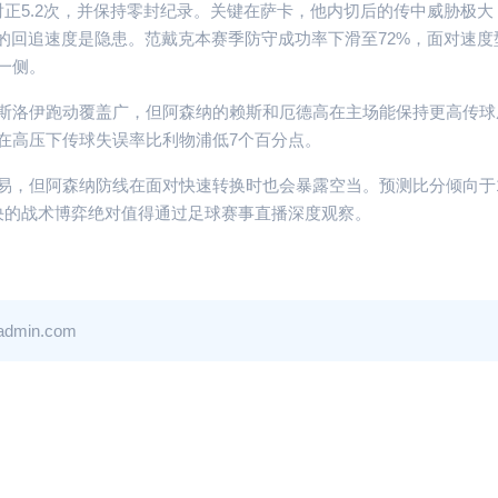
正5.2次，并保持零封纪录。关键在萨卡，他内切后的传中威胁极大
的回追速度是隐患。范戴克本赛季防守成功率下滑至72%，面对速度
一侧。
斯洛伊跑动覆盖广，但阿森纳的赖斯和厄德高在主场能保持更高传球
在高压下传球失误率比利物浦低7个百分点。
，但阿森纳防线在面对快速转换时也会暴露空当。预测比分倾向于1-
决的战术博弈绝对值得通过足球赛事直播深度观察。
in.com