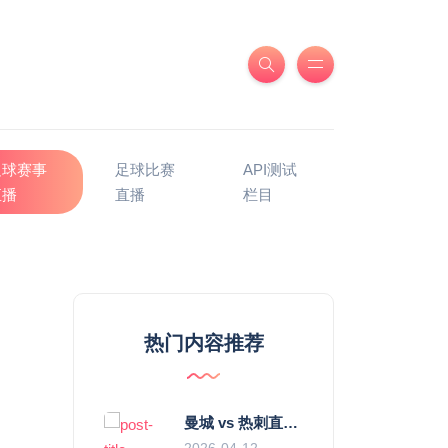
足球赛事
足球比赛
API测试
直播
直播
栏目
热门内容推荐
曼城 vs 热刺直播：瓜迪奥拉的“无锋阵”是天才设计还是自废武功？
2026-04-12