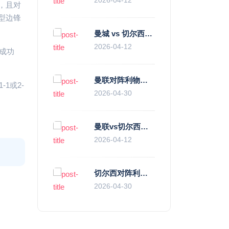
，且对
型边锋
曼城 vs 切尔西直播复盘：瓜帅的“伪九”陷阱，如何绞杀蓝军的“三中卫”？
2026-04-12
成功
曼联对阵利物浦，老特拉福德的红色心跳与蓝色暗涌
1或2-
2026-04-30
曼联vs切尔西直播复盘：滕哈赫的“伪高位”与波切蒂诺的“无锋阵”，谁更拧巴？
2026-04-12
切尔西对阵利物浦，一场蓝红血脉里的恩怨与忠诚
2026-04-30