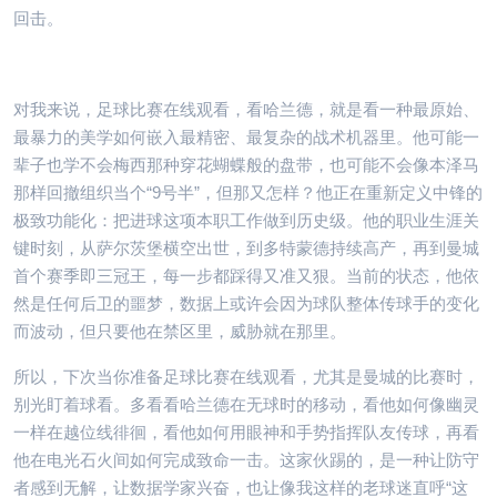
回击。
对我来说，足球比赛在线观看，看哈兰德，就是看一种最原始、
最暴力的美学如何嵌入最精密、最复杂的战术机器里。他可能一
辈子也学不会梅西那种穿花蝴蝶般的盘带，也可能不会像本泽马
那样回撤组织当个“9号半”，但那又怎样？他正在重新定义中锋的
极致功能化：把进球这项本职工作做到历史级。他的职业生涯关
键时刻，从萨尔茨堡横空出世，到多特蒙德持续高产，再到曼城
首个赛季即三冠王，每一步都踩得又准又狠。当前的状态，他依
然是任何后卫的噩梦，数据上或许会因为球队整体传球手的变化
而波动，但只要他在禁区里，威胁就在那里。
所以，下次当你准备足球比赛在线观看，尤其是曼城的比赛时，
别光盯着球看。多看看哈兰德在无球时的移动，看他如何像幽灵
一样在越位线徘徊，看他如何用眼神和手势指挥队友传球，再看
他在电光石火间如何完成致命一击。这家伙踢的，是一种让防守
者感到无解，让数据学家兴奋，也让像我这样的老球迷直呼“这