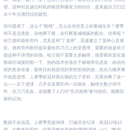
望。这种对反越位时机的嗅觉和爆发力的结合，是英超后卫们过
去十年没遇到过的题型。
但问题来了，这么个“跑锋”，怎么在传控至上的曼城生存？赛季
初不是没质疑，说他脚下糙，会打断曼城细腻的配合。结果呢？
哈兰德和德布劳内，尤其是和“丁老师”，迅速建立了某种心灵感
应。德布劳内那些提前量给到刀刃上的穿透球，需要的就是哈兰
德这种不讲理的前插。哈兰德不需要太多触球，他需要的是在最
致命区域接到那一下。他的战术价值在于极致简化进攻：由后向
前的复杂传递，最终目的就是找到突然前插的他，然后大概率事
件就是进球。上赛季欧冠对莱比锡的五子登科，完美诠释了这一
点——五个进球，几乎全是禁区内一击致命，触球次数少得可
怜，但刀刀见血。这颠覆了人们对“瓜式前锋”参与组织、频繁回
接的认知。
数据不会说谎。上赛季英超36球，打破历史纪录，欧冠12场12
球，金靴拿到手软。但更恐怖的是他的“预期进球（xG）”数据。