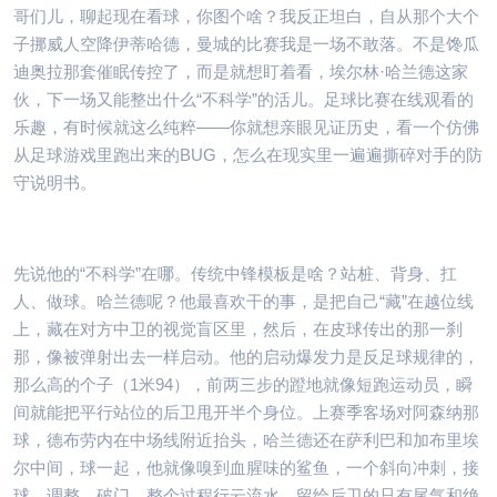
哥们儿，聊起现在看球，你图个啥？我反正坦白，自从那个大个
子挪威人空降伊蒂哈德，曼城的比赛我是一场不敢落。不是馋瓜
迪奥拉那套催眠传控了，而是就想盯着看，埃尔林·哈兰德这家
伙，下一场又能整出什么“不科学”的活儿。足球比赛在线观看的
乐趣，有时候就这么纯粹——你就想亲眼见证历史，看一个仿佛
从足球游戏里跑出来的BUG，怎么在现实里一遍遍撕碎对手的防
守说明书。
先说他的“不科学”在哪。传统中锋模板是啥？站桩、背身、扛
人、做球。哈兰德呢？他最喜欢干的事，是把自己“藏”在越位线
上，藏在对方中卫的视觉盲区里，然后，在皮球传出的那一刹
那，像被弹射出去一样启动。他的启动爆发力是反足球规律的，
那么高的个子（1米94），前两三步的蹬地就像短跑运动员，瞬
间就能把平行站位的后卫甩开半个身位。上赛季客场对阿森纳那
球，德布劳内在中场线附近抬头，哈兰德还在萨利巴和加布里埃
尔中间，球一起，他就像嗅到血腥味的鲨鱼，一个斜向冲刺，接
球、调整、破门，整个过程行云流水，留给后卫的只有尾气和绝