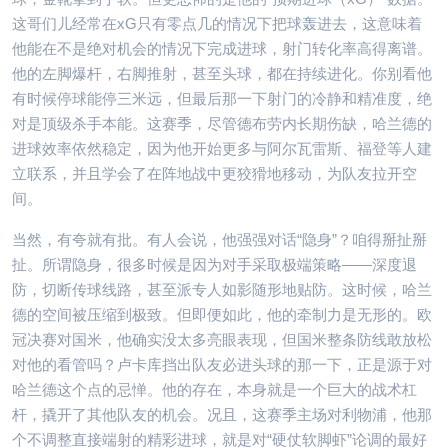
这哥们儿经常在xG只有零点几的情况下把球轰进去，这意味着
他能在不是绝对机会的情况下完成进球，射门转化率高得离谱。
他的左脚爆杆，右脚推射，甚至头球，都在持续进化。你别看他
有时候停球能停三米远，但最后那一下射门的冷静和精准度，绝
对是顶级杀手本能。这赛季，尽管德布劳内长期伤缺，哈兰德的
进球效率依然稳定，因为他开始更多与阿尔瓦雷斯、福登等人建
立联系，并且学会了在阵地战中更狡猾地移动，为队友拉开空
间。
当然，有夸就有批。有人会说，他强强对话“隐身”？咱得掰扯掰
扯。所谓隐身，很多时候是因为对手采取极端策略——深度退
防，切断传球线路，甚至派专人如影随形地贴防。这时候，哈兰
德的空间被压缩到极致。但即便如此，他的牵制力是无形的。欧
冠决赛对国米，他确实没太多亮眼表现，但国米整条防线敢放松
对他的看管吗？卢卡库挡出队友必进头球的那一下，正是源于对
哈兰德这个点的忌惮。他的存在，本身就是一个巨大的战术杠
杆，撬开了其他队友的机会。况且，这赛季主场对利物浦，他那
个不调整直接端射的精彩进球，就是对“硬仗软脚虾”论调的最好