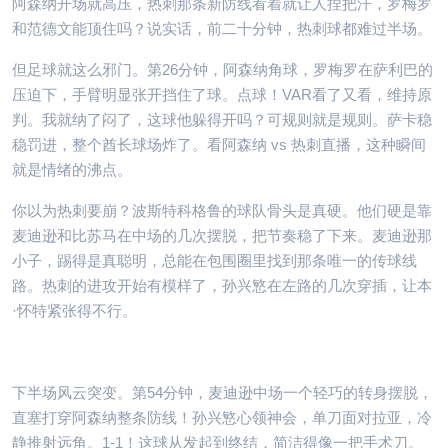
阿森纳开场就高压，热刺那条新防线看着就让人捏把汗，罗梅罗
和范德文能顶住吗？说实话，前二十分钟，热刺球都难过半场。
但足球就这么邪门。第26分钟，阿森纳角球，罗梅罗在萨利巴的
压迫下，手臂明显张开挡住了球。点球！VAR看了又看，维持原
判。我就纳了闷了，这球他躲得开吗？可规则就是规则。萨卡稳
稳罚进，整个酋长球场炸了。看阿森纳 vs 热刺直播，这种瞬间
就是情绪的沸点。
你以为热刺要崩？波斯特科格鲁的球队骨头是真硬。他们硬是靠
麦迪逊和比苏马在中场的几次摆脱，把节奏稳了下来。麦迪逊那
小子，踢得是真聪明，总能在包围圈里找到那条唯一的传球线
路。热刺的进攻开始有模样了，孙兴慜在左路的几次穿插，让本
·怀特紧张得不行。
下半场风云突变。第54分钟，麦迪逊中场一个轻巧的转身摆脱，
直塞打穿阿森纳整条防线！孙兴慜心领神会，单刀面对拉亚，冷
静推射远角。1-1！这球从发起到终结，简洁得像一把手术刀。