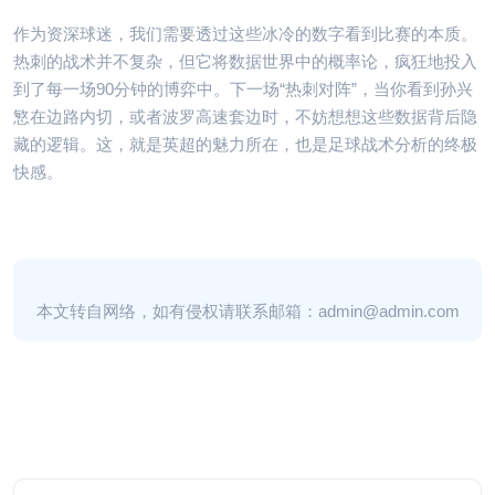
作为资深球迷，我们需要透过这些冰冷的数字看到比赛的本质。
热刺的战术并不复杂，但它将数据世界中的概率论，疯狂地投入
到了每一场90分钟的博弈中。下一场“热刺对阵”，当你看到孙兴
慜在边路内切，或者波罗高速套边时，不妨想想这些数据背后隐
藏的逻辑。这，就是英超的魅力所在，也是足球战术分析的终极
快感。
本文转自网络，如有侵权请联系邮箱：admin@admin.com