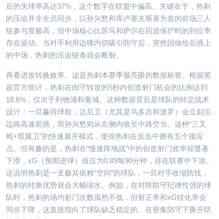
后的失球率高达37%，这个数字在联盟中偏高。关键在于，热刺
的压迫并非全员同步，以孙兴慜和库卢塞夫斯基为首的前场三人
组参与度极高，但中场核心比苏马和萨尔在回追保护时的到位率
存在波动。当对手利用边锋内切吸引防守后，突然回做给后插上
的中场，热刺的压迫链条就会断裂。
再看进攻转换效率。这是热刺本赛季最亮眼的数据标签。根据英
超官方统计，热刺在由守转攻的5秒内创造射门机会的比例达到
18.6%，仅次于利物浦和曼城。这种数据背后是球队的特定战术
设计：一旦赢得球权，边后卫（尤其是乌多吉和波罗）会立刻沿
边路高速前插，而孙兴慜则从左侧内收至中路空当。这种“三叉
戟+双翼卫”的快速展开模式，使得热刺在反击中拥有五个接应
点。但有趣的是，热刺在“慢速阵地战”中的创造射门效率却显著
下滑，xG（预期进球）值仅为0.89每90分钟，排在联赛中下游。
这说明热刺是一支极其依赖“空间”的球队，一旦对手收缩防线，
热刺的转换优势就会大幅缩水。例如，在对阵防守纪律性强的球
队时，热刺的场均射门次数虽然不低，但射正率和xG转化率会
同步下降，这直接指向了球队缺乏稳定的、在密集防守下撕开防