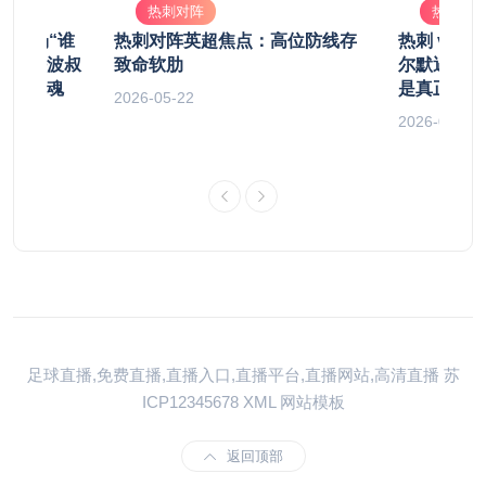
热刺对阵
热刺对
瞻：一场“谁
热刺对阵英超焦点：高位防线存
热刺 vs 
我看好波叔
致命软肋
尔默遇上“
格的“迷魂
是真正的中
2026-05-22
2026-04-12
足球直播,免费直播,直播入口,直播平台,直播网站,高清直播
苏
ICP12345678
XML
网站模板
返回顶部