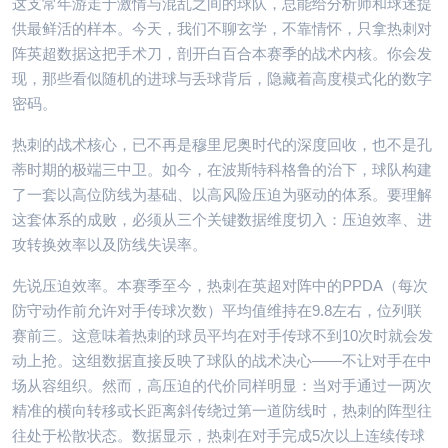
这支常年游走于激情与混乱之间的球队，总能给分析师和球迷提
供最鲜活的样本。今天，我们不聊玄学，不靠情怀，只拿热刺对
阵英超数据这把手术刀，剖开白百合本赛季的战术内核。你会发
现，那些看似随机的进球与丢球背后，隐藏着高度模式化的数字
密码。
热刺的战术核心，已不再是穆里尼奥时代的深度回收，也不是孔
蒂时期的极端三中卫。如今，在波斯特科格鲁的治下，球队构建
了一套以高位防线为基础、以高风险压迫为驱动的体系。要理解
这套体系的成败，必须从三个关键数据维度切入：压迫效率、进
攻转换效率以及防线失误率。
先说压迫效率。本赛季至今，热刺在英超对阵中的PPDA（每次
防守动作前允许对手传球次数）平均值维持在9.8左右，位列联
赛前三。这意味着热刺的球员平均在对手传球不到10次时就会发
动上抢。这组数据直接反映了球队的战术决心——不让对手在中
场从容组织。然而，高压迫的代价同样明显：当对手通过一两次
精准的横向转移或长距离斜传绕过第一道防线时，热刺的阵型往
往处于松散状态。数据显示，热刺在对手完成5次以上连续传球