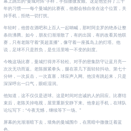
幕上跳出的“曼城对阵”字样，手指微微发颤。这是他坚持了三十
年的习惯——每个曼城的比赛夜，他都会独自坐在这个位置，关
掉手机，拒绝一切打扰。
年轻时，他曾在酒吧和上百人一起呐喊，那时阿圭罗的绝杀让整
条街沸腾。如今，朋友们渐渐散了，有的出国，有的改看其他联
赛，只有老陈守着“英超直播”，像守着一座孤岛上的灯塔。他
说，足球不只是胜负，是生活里唯一不变的刻度。
今晚这场比赛，曼城打得并不轻松。对手的密集防守让蓝月亮一
次次无功而返。老陈握紧拳头，腿在茶几下面轻轻抖动。第七十
分钟，一次反击，一次直塞，球应声入网。他没有跳起来，只是
深深呼出一口气，眼眶湿润。
他知道，这不仅仅是进球。这是时间对忠诚的人的回应。比赛结
束后，老陈关掉电视，屋里重新安静下来。他拿起手机，在球队
论坛写下：“今夜无憾，继续等下一场。”
屏幕的光渐渐暗下去，墙角的曼城围巾，在黑暗中微微泛着蓝
色。