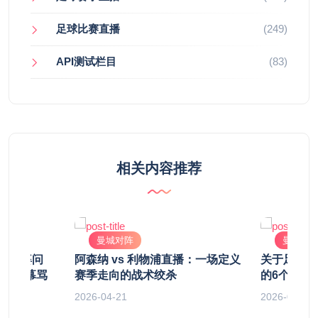
足球比赛直播
(249)
API测试栏目
(83)
相关内容推荐
曼城对阵
曼城对
：我老婆问
阿森纳 vs 利物浦直播：一场定义
关于足球比
对着屏幕骂
赛季走向的战术绞杀
的6个残酷
2026-04-21
2026-04-26