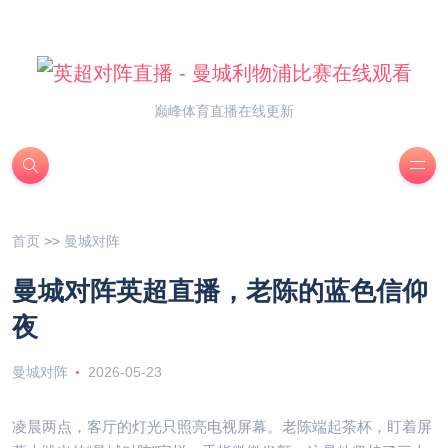
巅峰体育直播在线更新
首页
>>
曼城对阵
曼城对阵英超直播，老陈的蓝色信仰
夜
曼城对阵
2026-05-23
凌晨两点，客厅的灯光只照亮电视屏幕。老陈端起茶杯，盯着屏