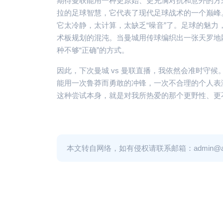
期待曼联能用一种更原始、更充满对抗和意外的方
拉的足球智慧，它代表了现代足球战术的一个巅峰
它太冷静，太计算，太缺乏“噪音”了。足球的魅
术板规划的混沌。当曼城用传球编织出一张天罗地
种不够“正确”的方式。
因此，下次曼城 vs 曼联直播，我依然会准时守
能用一次鲁莽而勇敢的冲锋，一次不合理的个人表
这种尝试本身，就是对我所热爱的那个更野性、更
本文转自网络，如有侵权请联系邮箱：admin@adm