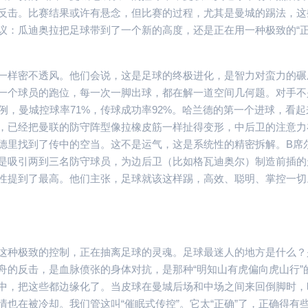
反击。比赛结果或许有悬念，但比赛的过程，尤其是曼城的踢法，这
议：瓜迪奥拉把足球带到了一个新的高度，还是正在用一种极致的“正
一样密不透风。他们会说，这是足球的终极进化，是智力对蛮力的碾
一个球员的跑位，每一次一脚出球，都在解一道空间几何题。对手不
为例，曼城控球率71%，传球成功率92%。哈兰德的第一个进球，看
，已经把曼联的防守阵型像拉橡皮筋一样扯得变形，中后卫的注意力
德里找到了传中的空当。这不是运气，这是系统性的精密拆解。B席
是吸引两到三名防守球员，为边后卫（比如格瓦迪奥尔）制造前插的
性提到了最高。他们主张，足球就该这样踢，高效、聪明、掌控一切
这种极致的控制，正在抽离足球的灵魂。足球最迷人的地方是什么？
舟的反击，是血脉偾张的身体对抗，是那种“明知山有虎偏向虎山行”
中，把这些都边缘化了。当皮球在曼城后场和中场之间来回倒脚时，
也在被冷却。我们管这叫“催眠式传控”。它太“正确”了，正确得有