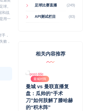
瓜迪奥
足球比赛直播
(249)
足球。
据和战
API测试栏目
(83)
是用一
对手，
失败，
相关内容推荐
曼城对阵
曼城对阵
热刺直播：3
曼城 vs 曼联直播复
哈兰德数据复盘
间揭秘
盘：瓜帅的“手术
进球机器遭遇战
刀”如何肢解了滕哈赫
剿，他的数据光
的“积木阵”
藏着哪些秘密