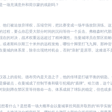
是一场充满意外和荷尔蒙的戏剧吗？
。他们被迫放弃球权，压缩空间，把比赛变成一场半场攻防演练。这
的过程，要么你忍受大部分时间的沉闷等待一个反击。弗格森时代那
现在的对决，战术权重远远超过了精神属性。当曼城球员在禁区前耐
，或者斯科尔斯三十米外的远程发炮，哪怕十脚里打飞九脚。那种尝
在曼城的体系里，除非出现绝对机会，否则“浪射”是原罪。这难道不
仪器上的齿轮。德布劳内是天选之子，他的传球是打破平衡的钥匙。
是爆破点，在曼城成了控制节奏和吸引犯规的“盾牌”。哈兰德，这个
时刻刻蹲在禁区里等待致命一击。体系成就了球队的稳定，但也或多
我们想看什么？是想看一场大概率会以曼城掌控局面并取胜的“科学实验