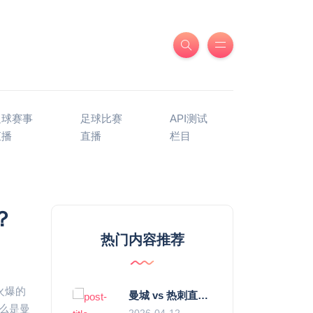
足球赛事
足球比赛
API测试
直播
直播
栏目
？
热门内容推荐
火爆的
曼城 vs 热刺直播：瓜迪奥拉的“无锋阵”是天才设计还是自废武功？
么是曼
2026-04-12