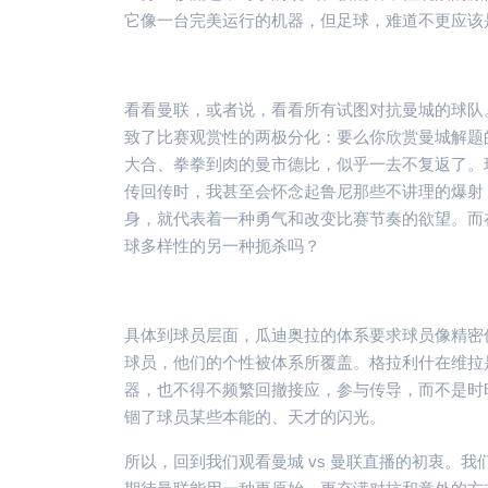
它像一台完美运行的机器，但足球，难道不更应该
看看曼联，或者说，看看所有试图对抗曼城的球队
致了比赛观赏性的两极分化：要么你欣赏曼城解题
大合、拳拳到肉的曼市德比，似乎一去不复返了。
传回传时，我甚至会怀念起鲁尼那些不讲理的爆射
身，就代表着一种勇气和改变比赛节奏的欲望。而
球多样性的另一种扼杀吗？
具体到球员层面，瓜迪奥拉的体系要求球员像精密
球员，他们的个性被体系所覆盖。格拉利什在维拉
器，也不得不频繁回撤接应，参与传导，而不是时
锢了球员某些本能的、天才的闪光。
所以，回到我们观看曼城 vs 曼联直播的初衷。