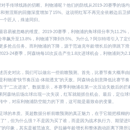
手传球线路的切断。利物浦呢？他们的防线从2019-20赛季的场均3
但萨拉赫和努涅斯的回撤深度增加了15%。这说明红军不再完全依赖边后卫
一个匠人，殊途同归。
易被忽略的维度。2019-20赛季，利物浦的角球得分率为11.2%
得分率飙升至13.8%，利物浦下降到9.5%。为什么？阿尔特塔引入了定
更多抢点任务。而利物浦的下降，源于范迪克年龄增长后的弹跳下滑
3-24赛季，阿森纳每10次反击产生1.8次进球机会，利物浦则为2.
述历史对比，我们可以做出一些前瞻预测。首先，比赛节奏大概率由
正是利物浦“快节奏压迫-体能透支”的天敌。阿森纳会刻意降低比赛节
在于“二次进攻”。数据显示，本赛季利物浦在第一次压迫失败后的拦
如果阿森纳后场出球出现一次失误，红军就能抓住机会。最后，定位球
传中，对应利物浦防空能力的下滑，这可能是最致命的变量。
足球的本质。英超数据分析前瞻预测的真正魅力，在于它能把模糊的
强了”，但为什么强？不是因为买了谁，而是因为战术执行力、期望进
了”的印象，其实是被范迪克、萨拉赫年龄增长和整体跑动距离下降所