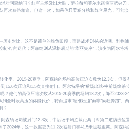
利物浦对阿森纳吗？红军主场5比1大胜，萨拉赫和菲尔米诺像两把尖刀
两队再次狭路相逢。但这一次，如果你只看积分榜和阵容星光，可能
—历史对比。这不是简单的胜负回顾，而是战术DNA的追溯。利物
控制流”的迭代；阿森纳则从温格后期的“华丽失序”，演变为阿尔特塔
。
化率。2019-20赛季，阿森纳的场均高位压迫次数为12.3次，但仅有
到15.6次压迫和1.5次直接射门。阿尔特塔的“后场出球-中前场绞杀
？他们的高位压迫次数从2019-20赛季的场均18.2次，降至2023-2
识到全时段高压的体能代价，转而追求“精准压迫”而非“疯狂奔跑”。
明？
季，阿森纳场均被射门13.8次，中后场平均拦截距离（即第二道防线位
了2024年，这一数据变为11.2次被射门和41.5米拦截距离。阿森纳