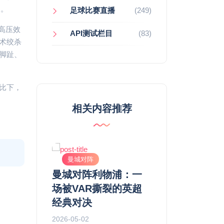
了。
足球比赛直播
(249)
高压效
API测试栏目
(83)
战术绞杀
脚趾、
比下，
相关内容推荐
曼城对阵
曼城对阵
场球迷视角
曼城对阵利物浦：一
曼城 vs 阿森
哨”争议：
场被VAR撕裂的英超
我在凌晨四点的
的真相
经典对决
里，见证了一场
绞杀
2026-05-02