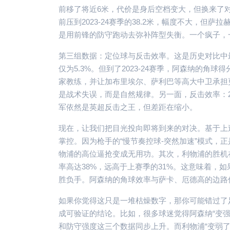
前移了将近6米，代价是身后空档变大，但换来了对对
前压到2023-24赛季的38.2米，幅度不大，
是用前锋的防守跑动去弥补阵型失衡。一个疯子，
第三组数据：定位球与反击效率。这是历史对比中最容
仅为5.3%。但到了2023-24赛季，阿森纳的角球
家教练，并让加布里埃尔、萨利巴等高大中卫承担
是战术失误，而是自然规律。另一面，反击效率：202
军依然是英超反击之王，但差距在缩小。
现在，让我们把目光投向即将到来的对决。基于上
掌控。因为枪手的“慢节奏控球-突然加速”模式，
物浦的高位逼抢变成无用功。其次，利物浦的胜机
率高达38%，远高于上赛季的31%。这意味着，
胜负手。阿森纳的角球效率与萨卡、厄德高的边路
如果你觉得这只是一堆枯燥数字，那你可能错过了
成可验证的结论。比如，很多球迷觉得阿森纳“变
和防守强度这三个数据同步上升。而利物浦“变弱