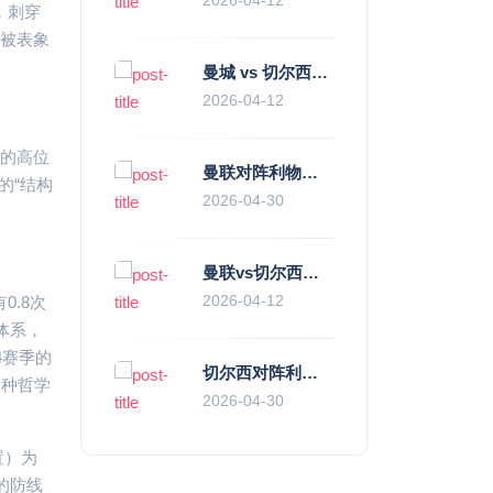
，刺穿
会被表象
曼城 vs 切尔西直播复盘：瓜帅的“伪九”陷阱，如何绞杀蓝军的“三中卫”？
2026-04-12
浦的高位
曼联对阵利物浦，老特拉福德的红色心跳与蓝色暗涌
的“结构
2026-04-30
曼联vs切尔西直播复盘：滕哈赫的“伪高位”与波切蒂诺的“无锋阵”，谁更拧巴？
2026-04-12
0.8次
”体系，
4赛季的
切尔西对阵利物浦，一场蓝红血脉里的恩怨与忠诚
两种哲学
2026-04-30
置）为
的防线