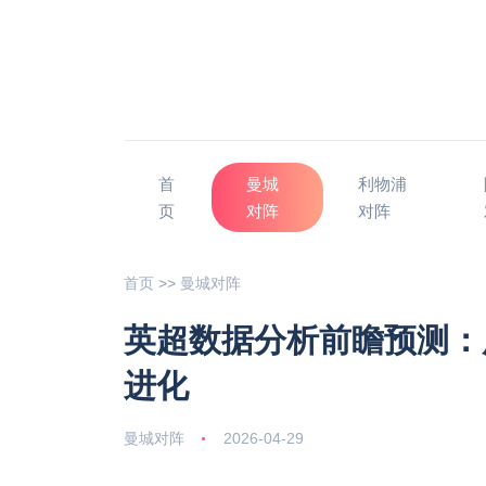
首
曼城
利物浦
页
对阵
对阵
首页
>>
曼城对阵
英超数据分析前瞻预测：
进化
曼城对阵
2026-04-29