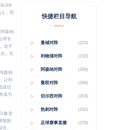
6.8米
插上，而
快捷栏目导航
，阿森纳
位球专
曼城对阵
(223)
。这不
1次。红
利物浦对阵
(210)
阿森纳对阵
(256)
阿森纳
奏，让利
曼联对阵
(206)
截成功
将成为
切尔西对阵
(203)
热刺对阵
(202)
印象变
球预期
足球赛事直播
(278)
误导。