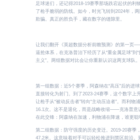
足球迷们，还记得2018-19赛季那场跌宕起伏的
了枪手脆弱的防线。如今，时光飞转到2024年，
欺骗。真正的胜负手，藏在数字的缝隙里。
让我们翻开《英超数据分析前瞻预测》的第一页—
逼抢体系，在克洛普治下经历了从“重金属足球”到“
主义”。两组数据对比会让你重新认识这两支球队
第一组数据：近5个赛季，阿森纳在“高压”后的进球转
直接转化为射门。到了2023-24赛季，这个数字上升
让枪手从“被动反击者”转向“主动压迫者”。而利物浦呢
16.1次。这不是退化，而是战略收缩——克洛普意
在此交锋：阿森纳在加速，利物浦在降速，谁更聪
第二组数据：防守强度的历史变迁。2019-20赛
47.2米。这意味着对手可以轻松推进到禁区前沿。到