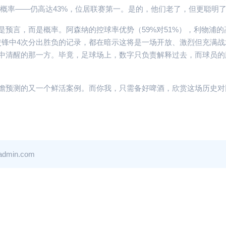
概率——仍高达43%，位居联赛第一。是的，他们老了，但更聪明
预言，而是概率。阿森纳的控球率优势（59%对51%），利物浦的
5次交锋中4次分出胜负的记录，都在暗示这将是一场开放、激烈但充满
中清醒的那一方。毕竟，足球场上，数字只负责解释过去，而球员的
瞻预测的又一个鲜活案例。而你我，只需备好啤酒，欣赏这场历史对
in.com
曼城对阵
英超主客
下的“主场
数据背后
2026-04-28