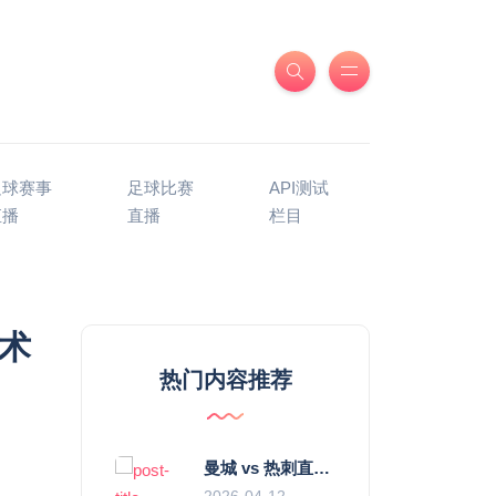
足球赛事
足球比赛
API测试
直播
直播
栏目
术
热门内容推荐
曼城 vs 热刺直播：瓜迪奥拉的“无锋阵”是天才设计还是自废武功？
2026-04-12