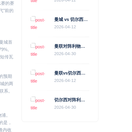
比赛的赛
代”前的
曼城 vs 切尔西直播复盘：瓜帅的“伪九”陷阱，如何绞杀蓝军的“三中卫”？
2026-04-12
氏曼城首
曼联对阵利物浦，老特拉福德的红色心跳与蓝色暗涌
9%。
2026-04-30
集短传瓦
曼联vs切尔西直播复盘：滕哈赫的“伪高位”与波切蒂诺的“无锋阵”，谁更拧巴？
的预期
2026-04-12
曼城的两
联系。
切尔西对阵利物浦，一场蓝红血脉里的恩怨与忠诚
2026-04-30
物浦。
的是，
锋内收