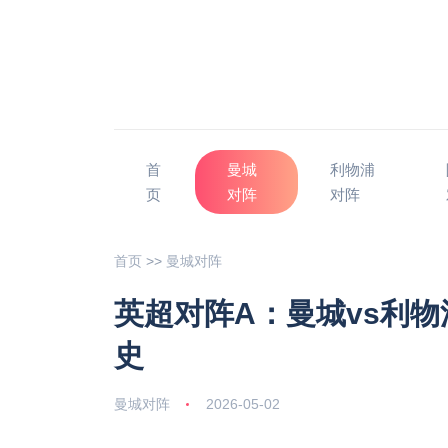
首
曼城
利物浦
页
对阵
对阵
首页
>>
曼城对阵
英超对阵A：曼城vs利
史
曼城对阵
2026-05-02