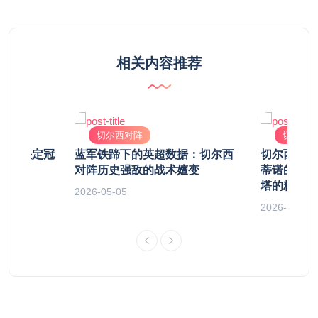
相关内容推荐
切尔西对阵
切尔西
：一场决定冠
蓝军铁蹄下的英超数据：切尔西
切尔西 v
对阵历史强敌的战术嬗变
蒂诺的“青
塔的精密机
2026-05-05
2026-04-12