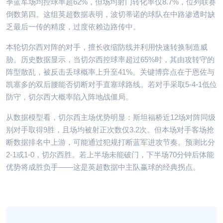
季蓝军场均控球率超62%，但场均射门转化率仅8.7%，位列联赛
倒数第四。这组英超数据表明，波切蒂诺的球队在中路渗透时缺
乏最后一传的精度，过度依赖边路传中。
本轮切尔西对阵的对手，擅长收缩防线并利用快速转换制造威
胁。历史数据显示，当切尔西控球率超过65%时，其由攻转守的
阵型散乱，被反击丢球概率上升至41%。关键博弈点在于恩佐与
凯塞多的双后腰能否切断对手直塞球路线。若对手采取5-4-1低位
防守，切尔西大概率陷入阵地战僵局。
从数据模型看，切尔西主场优势明显：斯坦福桥近12场对阵同级
别对手取得9胜，且场均被射正次数仅3.2次。但本场对手客场抢
断数据排名中上游，可能通过犯规打断蓝军进攻节奏。预测比分
2-1或1-0，切尔西胜。若上半场未能破门，下半场70分钟后体能
优势将成胜负手——这是英超数据中主队赢球的经典拐点。