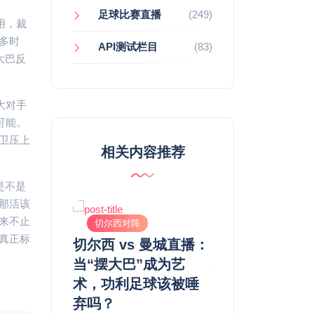
足球比赛直播
(249)
用，裁
多时
API测试栏目
(83)
大巴反
大对手
可能。
卫压上
相关内容推荐
是不是
那活该
来不止
阵
切尔西对阵
切尔西对阵
真正标
双雄会，英
切尔西 vs 曼城直播：
萨拉赫的“自私”
的战术博弈与
当“摆大巴”成为艺
思：他到底是利
术，功利足球该被唾
的救世主还是数
弃吗？
子？