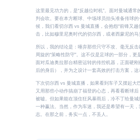
这里最见功力的，是“反越位时机”。面对曼城通
判会吹。要在本方断球、中场球员抬头准备传球的
候，我们看切尔西 vs 曼城直播，会抱怨“前锋又
击，比如穆里尼奥时代的切尔西，或者西蒙尼的马
所以，我的结论是：唾弃那些只守不攻、毫无反击
周旋的“策略性防守”。这不仅是足球的一部分，
面对瓜迪奥拉那台精密运转的传控机器，正面硬刚
后的身后），并为之设计一套高效的打击方案，这
下次切尔西 vs 曼城直播，如果看到车子又摆起
又用那些小动作搞崩了福登的心态，再看看断球后
被嘘。但如果能在顶住狂风暴雨后，冷不丁给曼城
一种赢法。当然，作为车迷，我还是希望有一天，
志。在那之前，务实一点，不丢人。