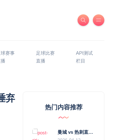
足球赛事
足球比赛
API测试
直播
直播
栏目
唾弃
热门内容推荐
曼城 vs 热刺直播：瓜迪奥拉的“无锋阵”是天才设计还是自废武功？
2026-04-12