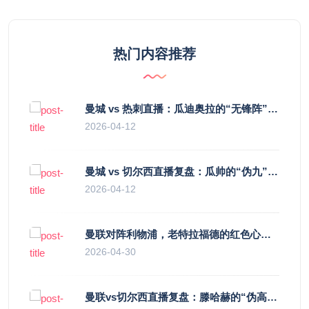
热门内容推荐
曼城 vs 热刺直播：瓜迪奥拉的“无锋阵”是天才设计还是自废武功？
2026-04-12
曼城 vs 切尔西直播复盘：瓜帅的“伪九”陷阱，如何绞杀蓝军的“三中卫”？
2026-04-12
曼联对阵利物浦，老特拉福德的红色心跳与蓝色暗涌
2026-04-30
曼联vs切尔西直播复盘：滕哈赫的“伪高位”与波切蒂诺的“无锋阵”，谁更拧巴？