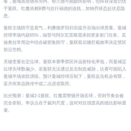
看，曼城虽受德布劳内、哈兰德可能缺阵影响，但阵容深度仍优
于曼联。红魔依赖B费与拉什福德的连线，加纳乔状态起伏是隐
患。
曼联主场防守是底气，利桑德罗回归后提升后场出球质量。曼城
控球率场均超65%，福登与阿尔瓦雷斯需承担更多射门任务。瓜
迪奥拉常用边中结合破密集防守，曼联双后腰拦截效率决定禁区
前沿空档。
关键变量在定位球。曼联本赛季禁区外远射转化率低，而曼城定
位球失球数偏少。若曼联无法通过反击制造威胁，比赛可能陷入
曼城半场攻防演练。预计曼城控球压制下，曼联反击机会有限，
蓝月依靠边路传中或二点进攻取胜。
比分预测：曼城2-1曼联。红魔需警惕开场丢球，否则节奏会被
完全牵制。争议点在于裁判尺度，这对对抗强度高的德比影响显
著。