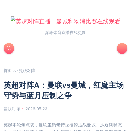
巅峰体育直播在线更新
首页
>>
曼联对阵
英超对阵A：曼联vs曼城，红魔主场
守势与蓝月压制之争
曼联对阵
2026-05-23
英超本轮焦点战，曼联坐镇老特拉福德迎战曼城。从近期状态