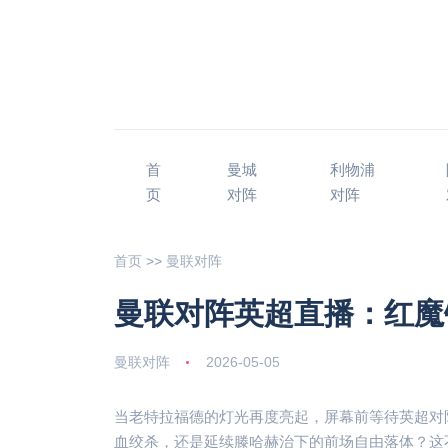
首
曼城
利物浦
页
对阵
对阵
首页
>>
曼联对阵
曼联对阵英超直播：红魔
曼联对阵
2026-05-05
当老特拉福德的灯光再度亮起，屏幕前等待英超对
血绞杀，还是延续滕哈赫治下的前场自由落体？这