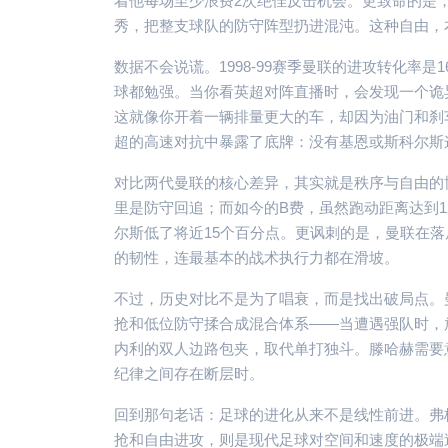
着他每场至少浪费2次绝佳反击机会。更致命的是，
秀，把整支球队的防守阵型扔进混沌。这种自由，
数据不会说谎。1998-99赛季曼联的进攻转化率是1
球都勉强。当你看英超对阵直播时，会发现一个诡异现
这就像你开着一辆排量更大的车，却因为油门和刹
超的高速对抗中暴露了底牌：没有基恩或斯科尔斯
对比两代曼联的核心差异，其实就是秩序与自由的博
里是防守回追；而如今的B费，虽然跑动距离达到12
尔斯低了将近15个百分点。更讽刺的是，曼联在落后时
的韧性，连最基本的战术执行力都在滑坡。
不过，历史对比不是为了唱衰，而是找出破局点。
抢和低位防守揉合成混合体系——当遭遇强队时，
内利的双人边路包夹，取代单打独斗。滕哈赫需要
纪律之间存在断层时。
回到那句老话：足球的进化从来不是线性前进。弗
抢和自由进攻，则是现代足球对空间和速度的极端