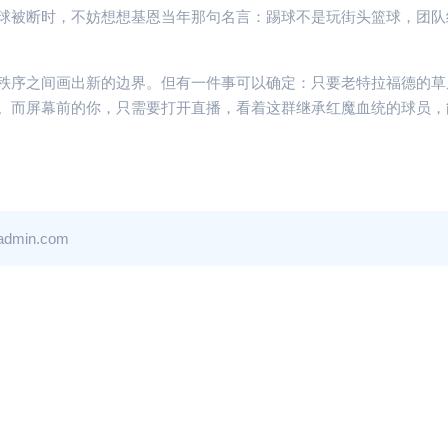
球被断时，不妨想想基恩当年那句名言：踢球不是玩街头篮球，团队
秩序之间画出新的边界。但有一件事可以确定：只要老特拉福德的草
。而屏幕前的你，只需要打开直播，看着这群继承红魔血统的球员，
in.com
曼联对阵
曼联vs阿
别只盯着
正的胜负手
形”的10号