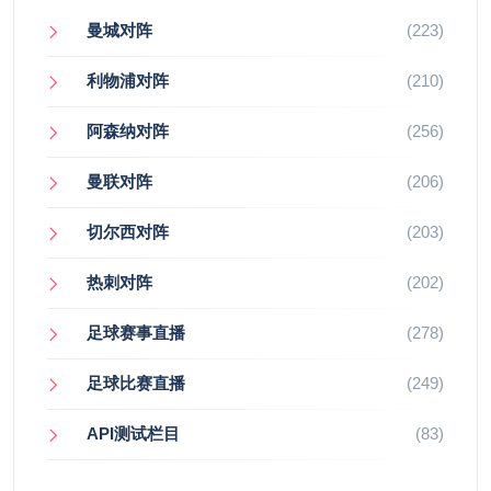
曼城对阵
(223)
利物浦对阵
(210)
阿森纳对阵
(256)
曼联对阵
(206)
切尔西对阵
(203)
热刺对阵
(202)
足球赛事直播
(278)
足球比赛直播
(249)
API测试栏目
(83)