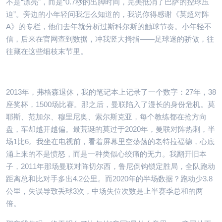
不是“漂亮”，而是“0.7秒的出脚时间，完美抵消了巴萨的控球压
迫”。旁边的小年轻问我怎么知道的，我说你得感谢《英超对阵
A》的专栏，他们去年就分析过斯科尔斯的触球节奏。小年轻不
信，后来在官网查到数据，冲我竖大拇指——足球迷的骄傲，往
往藏在这些细枝末节里。
2013年，弗格森退休，我的笔记本上记录了一个数字：27年，38
座奖杯，1500场比赛。那之后，曼联陷入了漫长的身份危机。莫
耶斯、范加尔、穆里尼奥、索尔斯克亚，每个教练都在抢方向
盘，车却越开越偏。最荒诞的莫过于2020年，曼联对阵热刺，半
场1比6。我坐在电视前，看着屏幕里空荡荡的老特拉福德，心底
涌上来的不是愤怒，而是一种类似心绞痛的无力。我翻开旧本
子，2011年那场曼联对阵切尔西，鲁尼倒钩锁定胜局，全队跑动
距离总和比对手多出4.2公里。而2020年的半场数据？跑动少3.8
公里，失误导致丢球3次，中场失位次数是上半赛季总和的两
倍。