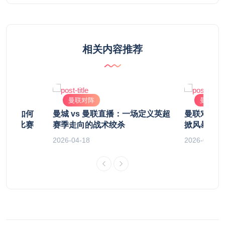
相关内容推荐
曼联对阵
曼联对
：球星如何
曼城 vs 曼联直播：一场定义英超
曼联对阵英
性定义比赛
赛季走向的战术绞杀
掀风暴
2026-04-18
2026-05-22