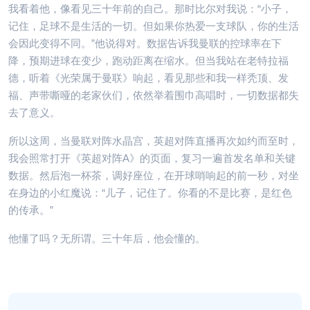
我看着他，像看见三十年前的自己。那时比尔对我说：“小子，
记住，足球不是生活的一切。但如果你热爱一支球队，你的生活
会因此变得不同。”他说得对。数据告诉我曼联的控球率在下
降，预期进球在变少，跑动距离在缩水。但当我站在老特拉福
德，听着《光荣属于曼联》响起，看见那些和我一样秃顶、发
福、声带嘶哑的老家伙们，依然举着围巾高唱时，一切数据都失
去了意义。
所以这周，当曼联对阵水晶宫，英超对阵直播再次如约而至时，
我会照常打开《英超对阵A》的页面，复习一遍首发名单和关键
数据。然后泡一杯茶，调好座位，在开球哨响起的前一秒，对坐
在身边的小红魔说：“儿子，记住了。你看的不是比赛，是红色
的传承。”
他懂了吗？无所谓。三十年后，他会懂的。