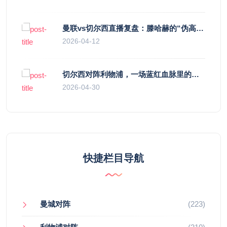
曼联vs切尔西直播复盘：滕哈赫的“伪高位”与波切蒂诺的“无锋阵”，谁更拧巴？
2026-04-12
切尔西对阵利物浦，一场蓝红血脉里的恩怨与忠诚
2026-04-30
快捷栏目导航
曼城对阵
(223)