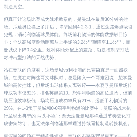
制造真空。
但真正让这场比赛成为战术教案的，是曼城在最后30分钟的控
场。瓜迪奥拉换上多库后，阵型回到4-2-3-1，通过边路爆点吸引
犯规，消耗利物浦球员体能。终场前利物浦的体能数据触目惊
心：全队高强度跑动距离从上半场的3.2公里骤降至1.1公里，而
曼城仅下降0.4公里。这种体能分配上的差距，就是控制型打法
对冲击型打法的天然优势。
站在曼联的角度看，这场曼城vs利物浦的比赛简直是一面照妖
镜。红魔在对阵这两支球队时，总是陷入一个两难困境：想学曼
城的高位控球，但后场出球体系支离破碎——本赛季曼联后场传
球成功率仅82%，排名英超第13。想学利物浦的高位逼抢，但前
场压迫效率极低，场均压迫成功率只有21%，远低于利物浦的
29%。在1-3负于曼城和0-0闷平利物浦的比赛中，曼联的战术执
行呈现出典型的“两头不靠”：既无法像曼城那样通过节奏变化打
破密集防守，也无法像利物浦那样通过持续逼抢制造转换机会。
更深层的问题在于结构性短板。曼联的右路防守是重灾区——对