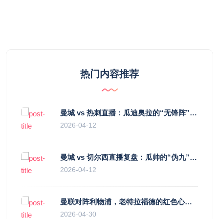
热门内容推荐
曼城 vs 热刺直播：瓜迪奥拉的“无锋阵”是天才设计还是自废武功？
2026-04-12
曼城 vs 切尔西直播复盘：瓜帅的“伪九”陷阱，如何绞杀蓝军的“三中卫”？
2026-04-12
曼联对阵利物浦，老特拉福德的红色心跳与蓝色暗涌
2026-04-30