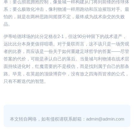
单：要么彻底拥抱控制，像曼城一样构建从门将到前锋的传球体
系；要么极致化冲击，像利物浦一样用跑动和压迫摧毁对手。最
怕的，就是在两种思路间摇摆不定，最终成为战术杂交的失败
品。
伊蒂哈德球场的比分定格在2-1，但这90分钟留下的战术遗产，
远比比分本身更值得咀嚼。对于曼联而言，这不该只是一场旁观
者的比赛，而应该是一份关于如何重建足球哲学的答案——尽管
答案的代价，可能是承认自己的落后。当曼城与利物浦在战术层
面持续进化时，红魔需要的不是模仿，而是找到属于自己的那条
路。毕竟，在英超的顶级博弈中，没有放之四海而皆准的公式，
只有不断迭代的智慧。
本文转自网络，如有侵权请联系邮箱：admin@admin.com