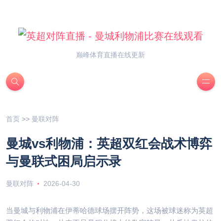
巅峰体育直播在线更新
首页
>>
曼联对阵
曼城vs利物浦：英超双红会战术博弈
与曼联式困局启示录
曼联对阵
2026-04-30
当曼城与利物浦在伊蒂哈德球场摆开阵势，这场被球迷称为英超