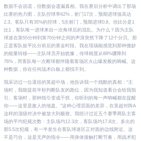
数据不会说谎，但数据会遗漏真相。我在赛后分析中调出了那场
比赛的热力图，主队控球率62%，射门17次，预期进球值高达
2.3。客队只有35%的控球，5次射门，预期进球0.8。但比分是1
比1，客队唯一进球来自一次角球后的混乱。为什么？因为主队
球迷在第55分钟到第70分钟之间的声浪突然下降了12个分贝。那
正是客队扳平比分前后的黄金时段。我在现场能感觉到那种微妙
的能量转移——主队球员开始犹豫，传球精度从88%骤降到
76%，而客队每一次断球都伴随着客场区火山爆发般的呐喊。这
种数据，你在任何战术白板上都找不到。
我采访过一位退役的英超中场，他告诉我一个残酷的真相：“主
场时，我能提前半秒判断队友的跑位，因为我知道看台会给我指
引。客场时，那种指引变成干扰，你听到的每一声呐喊都在提醒
你——这里是敌人的地盘。”这种心理层面的差异，在英超对阵A
这样的顶级对决中被放大到极致。我统计过近五个赛季两队主客
场的平均犯规次数：主队场均12.3次，客队场均17.8次。多出的
那5.5次犯规，有一半发生在客队球迷区正对面的边线附近。这
不是巧合，这是无声的指令——用身体接触打断节奏，用战术犯