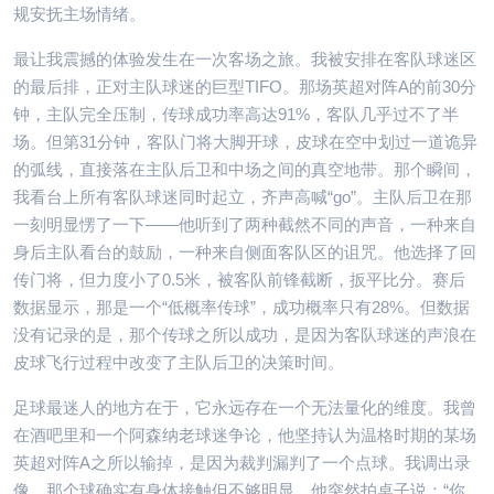
规安抚主场情绪。
最让我震撼的体验发生在一次客场之旅。我被安排在客队球迷区
的最后排，正对主队球迷的巨型TIFO。那场英超对阵A的前30分
钟，主队完全压制，传球成功率高达91%，客队几乎过不了半
场。但第31分钟，客队门将大脚开球，皮球在空中划过一道诡异
的弧线，直接落在主队后卫和中场之间的真空地带。那个瞬间，
我看台上所有客队球迷同时起立，齐声高喊“go”。主队后卫在那
一刻明显愣了一下——他听到了两种截然不同的声音，一种来自
身后主队看台的鼓励，一种来自侧面客队区的诅咒。他选择了回
传门将，但力度小了0.5米，被客队前锋截断，扳平比分。赛后
数据显示，那是一个“低概率传球”，成功概率只有28%。但数据
没有记录的是，那个传球之所以成功，是因为客队球迷的声浪在
皮球飞行过程中改变了主队后卫的决策时间。
足球最迷人的地方在于，它永远存在一个无法量化的维度。我曾
在酒吧里和一个阿森纳老球迷争论，他坚持认为温格时期的某场
英超对阵A之所以输掉，是因为裁判漏判了一个点球。我调出录
像，那个球确实有身体接触但不够明显。他突然拍桌子说：“你