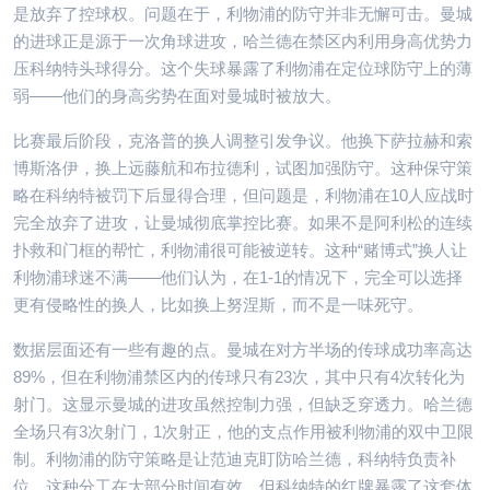
是放弃了控球权。问题在于，利物浦的防守并非无懈可击。曼城
的进球正是源于一次角球进攻，哈兰德在禁区内利用身高优势力
压科纳特头球得分。这个失球暴露了利物浦在定位球防守上的薄
弱——他们的身高劣势在面对曼城时被放大。
比赛最后阶段，克洛普的换人调整引发争议。他换下萨拉赫和索
博斯洛伊，换上远藤航和布拉德利，试图加强防守。这种保守策
略在科纳特被罚下后显得合理，但问题是，利物浦在10人应战时
完全放弃了进攻，让曼城彻底掌控比赛。如果不是阿利松的连续
扑救和门框的帮忙，利物浦很可能被逆转。这种“赌博式”换人让
利物浦球迷不满——他们认为，在1-1的情况下，完全可以选择
更有侵略性的换人，比如换上努涅斯，而不是一味死守。
数据层面还有一些有趣的点。曼城在对方半场的传球成功率高达
89%，但在利物浦禁区内的传球只有23次，其中只有4次转化为
射门。这显示曼城的进攻虽然控制力强，但缺乏穿透力。哈兰德
全场只有3次射门，1次射正，他的支点作用被利物浦的双中卫限
制。利物浦的防守策略是让范迪克盯防哈兰德，科纳特负责补
位，这种分工在大部分时间有效，但科纳特的红牌暴露了这套体