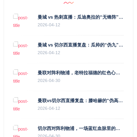
曼城 vs 热刺直播：瓜迪奥拉的“无锋阵”是天才设计还是自废武功？
2026-04-12
曼城 vs 切尔西直播复盘：瓜帅的“伪九”陷阱，如何绞杀蓝军的“三中卫”？
2026-04-12
曼联对阵利物浦，老特拉福德的红色心跳与蓝色暗涌
2026-04-30
曼联vs切尔西直播复盘：滕哈赫的“伪高位”与波切蒂诺的“无锋阵”，谁更拧巴？
2026-04-12
切尔西对阵利物浦，一场蓝红血脉里的恩怨与忠诚
2026-04-30