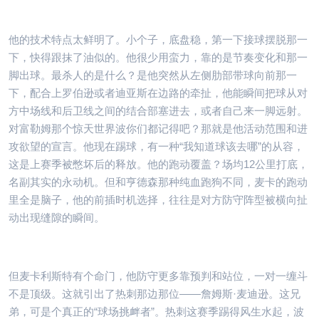
他的技术特点太鲜明了。小个子，底盘稳，第一下接球摆脱那一
下，快得跟抹了油似的。他很少用蛮力，靠的是节奏变化和那一
脚出球。最杀人的是什么？是他突然从左侧肋部带球向前那一
下，配合上罗伯逊或者迪亚斯在边路的牵扯，他能瞬间把球从对
方中场线和后卫线之间的结合部塞进去，或者自己来一脚远射。
对富勒姆那个惊天世界波你们都记得吧？那就是他活动范围和进
攻欲望的宣言。他现在踢球，有一种“我知道球该去哪”的从容，
这是上赛季被憋坏后的释放。他的跑动覆盖？场均12公里打底，
名副其实的永动机。但和亨德森那种纯血跑狗不同，麦卡的跑动
里全是脑子，他的前插时机选择，往往是对方防守阵型被横向扯
动出现缝隙的瞬间。
但麦卡利斯特有个命门，他防守更多靠预判和站位，一对一缠斗
不是顶级。这就引出了热刺那边那位——詹姆斯·麦迪逊。这兄
弟，可是个真正的“球场挑衅者”。热刺这赛季踢得风生水起，波