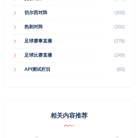
切尔西对阵
(203)
热刺对阵
(202)
足球赛事直播
(278)
足球比赛直播
(249)
API测试栏目
(83)
相关内容推荐