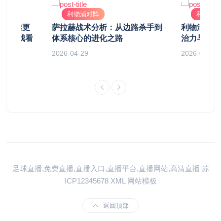
利物浦对阵
利物浦
播到底谁更
萨拉赫战术分析：从边路杀手到
利物浦对阵
点球把我看
体系核心的进化之路
治力与客场
2026-04-29
2026-05-05
足球直播,免费直播,直播入口,直播平台,直播网站,高清直播
苏
ICP12345678
XML
网站模板
返回顶部