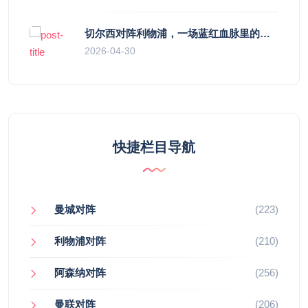
切尔西对阵利物浦，一场蓝红血脉里的恩怨与忠诚
2026-04-30
快捷栏目导航
曼城对阵
(223)
利物浦对阵
(210)
阿森纳对阵
(256)
曼联对阵
(206)