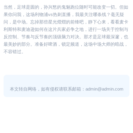
当然，足球是圆的，孙兴慜的鬼魅跑位随时可能改变一切。但如
果你问我，这场利物浦vs热刺直播，我最关注哪条线？毫无疑
问，是中场。忘掉那些星光熠熠的前锋吧，静下心来，看看麦卡
利斯特和麦迪逊如何在这片兵家必争之地，进行一场关于控制与
反控制、节奏与反节奏的顶级脑力对决。那才是足球最深邃，也
最美妙的部分。准备好啤酒，锁定频道，这场中场大师的暗战，
不容错过。
本文转自网络，如有侵权请联系邮箱：admin@admin.com