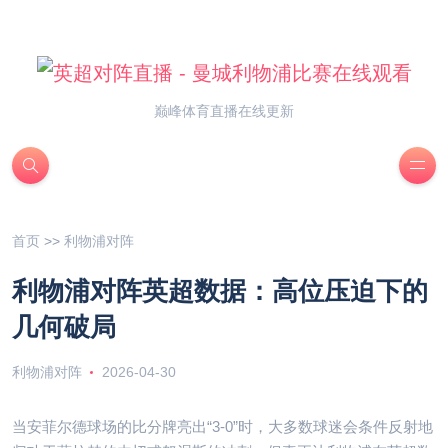
巅峰体育直播在线更新
首页
>>
利物浦对阵
利物浦对阵英超数据：高位压迫下的
几何破局
利物浦对阵
2026-04-30
当安菲尔德球场的比分牌亮出“3-0”时，大多数球迷会条件反射地