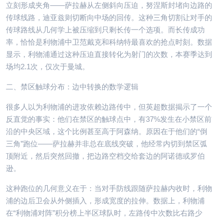
立刻形成夹角——萨拉赫从左侧斜向压迫，努涅斯封堵向边路的
传球线路，迪亚兹则切断向中场的回传。这种三角切割让对手的
传球路线从几何学上被压缩到只剩长传一个选项。而长传成功
率，恰恰是利物浦中卫范戴克和科纳特最喜欢的抢点时刻。数据
显示，利物浦通过这种压迫直接转化为射门的次数，本赛季达到
场均2.1次，仅次于曼城。
二、禁区触球分布：边中转换的数学逻辑
很多人以为利物浦的进攻依赖边路传中，但英超数据揭示了一个
反直觉的事实：他们在禁区的触球点中，有37%发生在小禁区前
沿的中央区域，这个比例甚至高于阿森纳。原因在于他们的“倒
三角”跑位——萨拉赫并非总在底线突破，他经常内切到禁区弧
顶附近，然后突然回撤，把边路空档交给套边的阿诺德或罗伯
逊。
这种跑位的几何意义在于：当对手防线跟随萨拉赫内收时，利物
浦的边后卫会从外侧插入，形成宽度的拉伸。数据上，利物浦
在“利物浦对阵”积分榜上半区球队时，左路传中次数比右路少