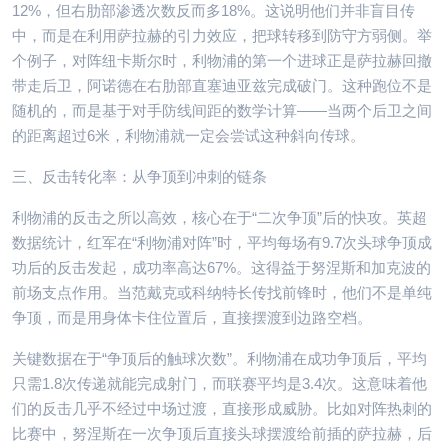
12%，但右肋部渗透次数反而多18%。这说明他们并非盲目传
中，而是在利用萨拉赫的引力效应，把球转移到防守方弱侧。举
个例子，对阵纽卡斯尔时，利物浦的第一个进球正是萨拉赫回撤
带走后卫，阿诺德在右肋部直塞迪亚兹完成破门。这种跑位不是
随机的，而是基于对手防线间距的数学计算——当两个后卫之间
的距离超过6米，利物浦就一定会尝试这种斜向传球。
三、反击转化率：从争顶到冲刺的链条
利物浦的反击之所以高效，核心在于“二次争顶”后的快攻。英超
数据统计，红军在“利物浦对阵”时，平均每场有9.7次头球争顶成
功后的反击发起，成功率高达67%。这得益于努涅斯和加克波的
前场支点作用。当范戴克或科纳特长传找前锋时，他们不是单纯
争顶，而是用身体卡住位置后，直接摆渡到边路空档。
关键数据在于“争顶后的触球次数”。利物浦在成功争顶后，平均
只需1.8次传递就能完成射门，而联赛平均是3.4次。这意味着他
们的反击几乎不经过中场过渡，直接形成威胁。比如对阵热刺的
比赛中，努涅斯在一次争顶后直接头球摆渡给前插的萨拉赫，后