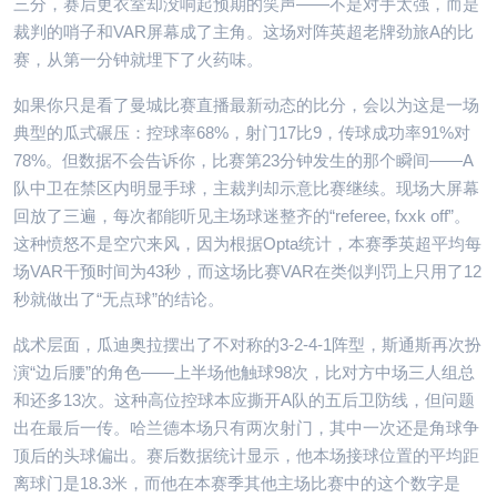
三分，赛后更衣室却没响起预期的笑声——不是对手太强，而是
裁判的哨子和VAR屏幕成了主角。这场对阵英超老牌劲旅A的比
赛，从第一分钟就埋下了火药味。
如果你只是看了曼城比赛直播最新动态的比分，会以为这是一场
典型的瓜式碾压：控球率68%，射门17比9，传球成功率91%对
78%。但数据不会告诉你，比赛第23分钟发生的那个瞬间——A
队中卫在禁区内明显手球，主裁判却示意比赛继续。现场大屏幕
回放了三遍，每次都能听见主场球迷整齐的“referee, fxxk off”。
这种愤怒不是空穴来风，因为根据Opta统计，本赛季英超平均每
场VAR干预时间为43秒，而这场比赛VAR在类似判罚上只用了12
秒就做出了“无点球”的结论。
战术层面，瓜迪奥拉摆出了不对称的3-2-4-1阵型，斯通斯再次扮
演“边后腰”的角色——上半场他触球98次，比对方中场三人组总
和还多13次。这种高位控球本应撕开A队的五后卫防线，但问题
出在最后一传。哈兰德本场只有两次射门，其中一次还是角球争
顶后的头球偏出。赛后数据统计显示，他本场接球位置的平均距
离球门是18.3米，而他在本赛季其他主场比赛中的这个数字是