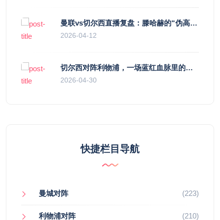
曼联vs切尔西直播复盘：滕哈赫的“伪高位”与波切蒂诺的“无锋阵”，谁更拧巴？
2026-04-12
切尔西对阵利物浦，一场蓝红血脉里的恩怨与忠诚
2026-04-30
快捷栏目导航
曼城对阵
(223)
利物浦对阵
(210)