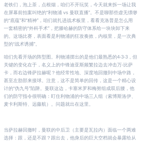
老铁们，泡上茶，点根烟，咱们不开玩笑，今天就来拆一场让我
在屏幕前拍案叫绝的“利物浦 vs 曼联直播”。不是聊那些虚无缥缈
的“底蕴”和“精神”，咱们就扎进战术板里，看看克洛普是怎么用
一套精密的“外科手术”，把滕哈赫的防守体系给一块块卸下来
的。这场比赛，表面看是利物浦的狂攻奏效，内核里，是一次典
型的“战术诱捕”。
咱们先看开场的阵型图。利物浦摆出的是他们最熟悉的4-3-3，但
关键的变化在于，名义上的中锋迪亚斯频繁拉边去冲击万-比萨
卡，而右边锋萨拉赫呢？他经常性地、深度地回撤到中场中路，
甚至左肋部来接球。注意，这不是简单的回传，这是一个精心设
计的“伪九号”陷阱。曼联这边，卡塞米罗和梅努组成双后腰，他
们的防守指令很明确：盯住利物浦的中场三人组（索博斯洛伊、
麦卡利斯特、远藤航）。问题就出在这里。
当萨拉赫回撤时，曼联的中后卫（主要是瓦拉内）面临一个两难
选择：跟，还是不跟？跟出去，他身后的巨大空档就会暴露给从