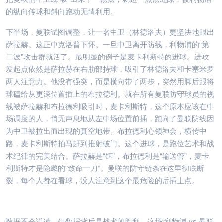
的纵向传球和斜向跑动无情利用。
下半场，曼联试图调整，让一名中卫（林德洛夫）更坚决地跟出
萨拉赫。这正中克洛普下怀。一旦中卫离开防线，利物浦的“第
二波”攻击群就活了。最明显的例子是麦卡利斯特的进球。进攻
发起点依然是萨拉赫在右肋部持球，吸引了林德洛夫和卡塞米罗
两人注意力。他没有强突，而是横向带了两步，突然用脚后跟将
球磕给从更深位置插上的布拉德利。就在所有曼联防守球员的视
线被萨拉赫和布拉德利吸引时，麦卡利斯特，这个原本应该在中
场调度的人，悄无声息地从左中场位置前插，跑向了曼联防线因
为中卫被拉出而出现的真空地带。布拉德利心领神会，横传中
路，麦卡利斯特拍马赶到推射破门。这个进球，是跑位艺术和战
术纪律的完美结合。萨拉赫是“饵”，布拉德利是“输送管”，麦卡
利斯特才是隐藏的“致命一刀”。曼联的防守链条在这里彻底断
裂，每个人都在看球，没人注意到这个最危险的后插上点。
数据不会说谎，但数据背后是战术的胜利。这场“利物浦 vs 曼联