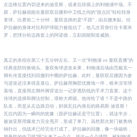
左边锋位置内切进来的迪亚斯，或者后排插上的利物浦中场。不
跟，萨拉赫就能在曼联双后腰和中卫线之间的“甜点区”轻松转身
拿球。比赛前二十分钟，曼联选择的是“不跟”，由后腰来贴。但
萨拉赫的身体对抗和护球能力被低估了，他几次背身扛住卡塞米
罗，把球分给边路套上的阿诺德，立刻就能制造威胁。
真正的杀招在第三十五分钟左右。又一次“利物浦 vs 曼联直播”的
经典攻防转换镜头。曼联角球进攻未果，利物浦后场由范戴克一
脚长传直接找到回撤到中圈的萨拉赫。此时，曼联双后腰因为参
与进攻还没来得及落位。萨拉赫用胸部优雅地一停，根本没等球
落地，直接用左脚外脚背送出一记穿透防线的手术刀直塞。这个
传球的选择和脚法控制，堪称大师级。他传给了谁？不是中路的
队友，而是从左边路启动，斜插瓦拉内身后的路易斯·迪亚斯！
瓦拉内因为一瞬间的犹豫（跟萨拉赫还是守位置），就这半步，
被迪亚斯用爆发力完全甩开，形成了单刀。虽然那次射门被奥纳
纳扑出，但战术已经完全打成了。萨拉赫的回撤，像一块磁铁，
把曼联的中卫线“吸”出来了一点点，就这一点点缝隙，被利物浦