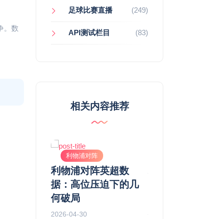
足球比赛直播
(249)
争。数
API测试栏目
(83)
相关内容推荐
阵
利物浦对阵
利物浦对阵
物浦全面解
利物浦对阵英超数
利物浦vs曼城
战术博弈的
据：高位压迫下的几
当“世一腰”罗德
密码
何破局
上“跑不死的8号
利斯特，谁才是
2026-04-30