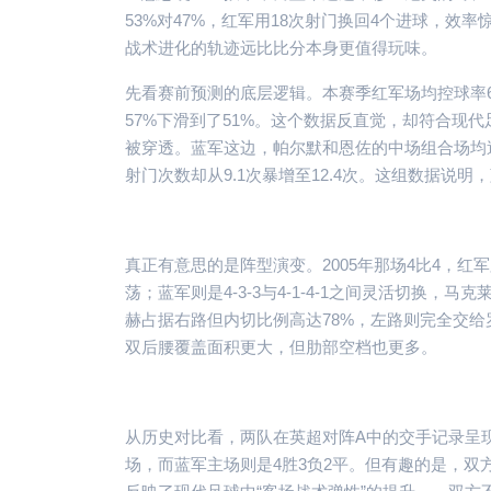
53%对47%，红军用18次射门换回4个进球，
战术进化的轨迹远比比分本身更值得玩味。
先看赛前预测的底层逻辑。本赛季红军场均控球率62
57%下滑到了51%。这个数据反直觉，却符合现
被穿透。蓝军这边，帕尔默和恩佐的中场组合场均送
射门次数却从9.1次暴增至12.4次。这组数据
真正有意思的是阵型演变。2005年那场4比4，红
荡；蓝军则是4-3-3与4-1-4-1之间灵活切换，
赫占据右路但内切比例高达78%，左路则完全交给罗伯
双后腰覆盖面积更大，但肋部空档也更多。
从历史对比看，两队在英超对阵A中的交手记录呈现
场，而蓝军主场则是4胜3负2平。但有趣的是，