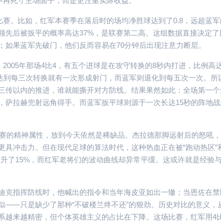
方不再死守主场面子，而是更注重实际收益。
赛。比如，红军本赛季在落后时的场均净胜球达到了0.8，远超蓝军的
领先后被扳平的概率高达37%，是联赛第二高。这组数据直接决定了
；如果蓝军先破门，他们反而容易在70分钟后出现注意力断层。
2005年那场4比4，有五个进球是在攻守转换的8秒内打进，比例高
，达到每三次转换就有一次形成射门，而蓝军则退化到每五次一次。所
三传以内的推进，谁就能撕开对方防线。结果果然如此：全场第一个
，萨拉赫兜射远角得手。而蓝军扳平球则源于一次长达15秒的阵地战
比赛的精神属性，放到今天依然是稀缺品。杰拉德那脚远射后的怒吼
具冲击力。但在现代足球的算法时代，这种热血正在被“跑动热区”和
上升了15%，而红军老将们的波动曲线却异常平缓。这或许就是经验
迪克指挥防线时，他喊出的指令和当年海皮亚如出一辙；当恩佐在禁
似——只是缺少了那种“不破楼兰终不还”的狠劲。历史对比的意义，
系越来越精密，但个体英雄主义的占比在下降。这场比赛，红军用4比