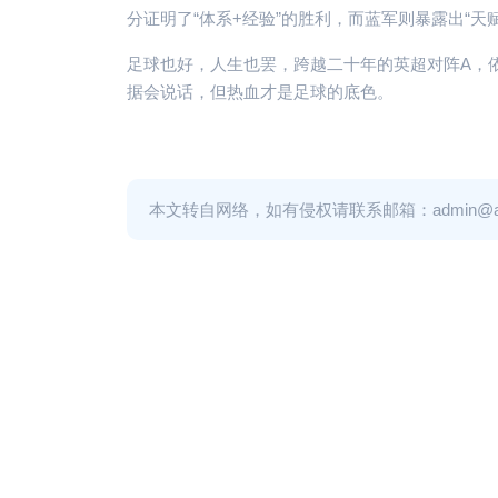
分证明了“体系+经验”的胜利，而蓝军则暴露出“天
足球也好，人生也罢，跨越二十年的英超对阵A，
据会说话，但热血才是足球的底色。
本文转自网络，如有侵权请联系邮箱：admin@adm