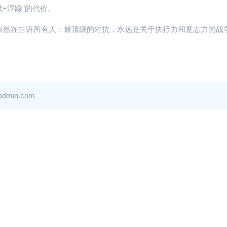
赋+浮躁”的代价。
依然在告诉所有人：最顶级的对抗，永远是关于执行力和意志力的战
in.com
利物浦对
曼城vs利
读：瓜渣
终极数据
2026-04-29