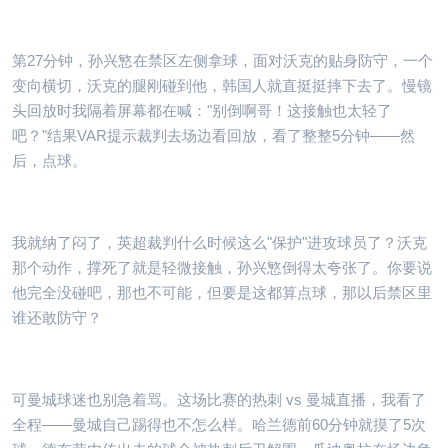
第27分钟，孙兴慜在禁区左侧拿球，面对沃克的贴身防守，一个
变向横切，沃克的腿刚碰到他，韩国人就直挺挺摔下去了。慢镜
头回放时我隔着屏幕都在喊："别倒啊哥！这接触也太轻了
吧？"结果VAR提示裁判去场边看回放，看了整整5分钟——然
后，点球。
我就纳了闷了，英超裁判什么时候这么"保护"进攻球员了？沃克
那个动作，撑死了就是轻微接触，孙兴慜倒得太夸张了。你要说
他完全没碰吧，那也不可能，但要是这都算点球，那以后禁区里
谁还敢防守？
可曼城球迷也别急着骂。这场比赛的热刺 vs 曼城直播，我看了
全程——曼城自己踢得也不怎么样。哈兰德前60分钟就摸了5次