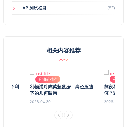
API测试栏目
(83)
相关内容推荐
利物浦对阵
利物浦
德，那个利
利物浦对阵英超数据：高位压迫
熬夜看足球
仰之夜
下的几何破局
值？这球给
2026-04-30
2026-04-21