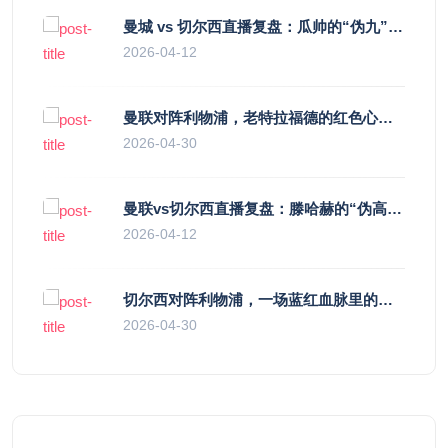
曼城 vs 切尔西直播复盘：瓜帅的“伪九”陷阱，如何绞杀蓝军的“三中卫”？
2026-04-12
曼联对阵利物浦，老特拉福德的红色心跳与蓝色暗涌
2026-04-30
曼联vs切尔西直播复盘：滕哈赫的“伪高位”与波切蒂诺的“无锋阵”，谁更拧巴？
2026-04-12
切尔西对阵利物浦，一场蓝红血脉里的恩怨与忠诚
2026-04-30