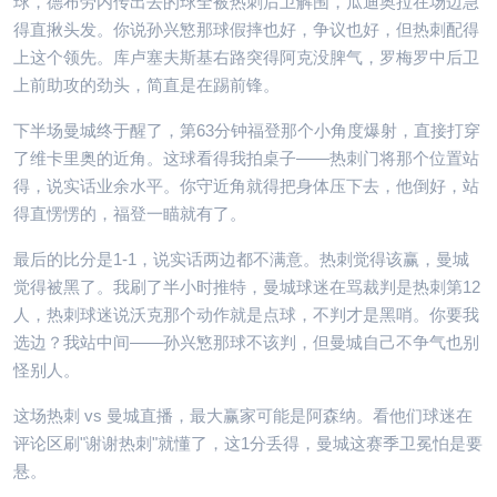
球，德布劳内传出去的球全被热刺后卫解围，瓜迪奥拉在场边急
得直揪头发。你说孙兴慜那球假摔也好，争议也好，但热刺配得
上这个领先。库卢塞夫斯基右路突得阿克没脾气，罗梅罗中后卫
上前助攻的劲头，简直是在踢前锋。
下半场曼城终于醒了，第63分钟福登那个小角度爆射，直接打穿
了维卡里奥的近角。这球看得我拍桌子——热刺门将那个位置站
得，说实话业余水平。你守近角就得把身体压下去，他倒好，站
得直愣愣的，福登一瞄就有了。
最后的比分是1-1，说实话两边都不满意。热刺觉得该赢，曼城
觉得被黑了。我刷了半小时推特，曼城球迷在骂裁判是热刺第12
人，热刺球迷说沃克那个动作就是点球，不判才是黑哨。你要我
选边？我站中间——孙兴慜那球不该判，但曼城自己不争气也别
怪别人。
这场热刺 vs 曼城直播，最大赢家可能是阿森纳。看他们球迷在
评论区刷"谢谢热刺"就懂了，这1分丢得，曼城这赛季卫冕怕是要
悬。