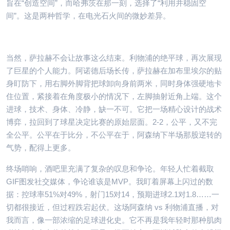
旨在“创造空间”，而哈弗茨在那一刻，选择了“利用并稳固空
间”。这是两种哲学，在电光石火间的微妙差异。
当然，萨拉赫不会让故事这么结束。利物浦的绝平球，再次展现
了巨星的个人能力。阿诺德后场长传，萨拉赫在加布里埃尔的贴
身盯防下，用右脚外脚背把球卸向身前两米，同时身体强硬地卡
住位置，紧接着在角度极小的情况下，左脚抽射近角上端。这个
进球，技术、身体、冷静，缺一不可。它把一场精心设计的战术
博弈，拉回到了球星决定比赛的原始层面。2-2，公平，又不完
全公平。公平在于比分，不公平在于，阿森纳下半场那股逆转的
气势，配得上更多。
终场哨响，酒吧里充满了复杂的叹息和争论。年轻人忙着截取
GIF图发社交媒体，争论谁该是MVP。我盯着屏幕上闪过的数
据：控球率51%对49%，射门15对14，预期进球2.1对1.8……一
切都很接近，但过程跌宕起伏。这场阿森纳 vs 利物浦直播，对
我而言，像一部浓缩的足球进化史。它不再是我年轻时那种肌肉