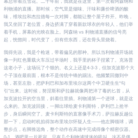
幕总带着点雪花。二十年前，我就是在这里，第一次看阿森纳和
利物浦的直播。那时候，空气里是烟味、汗味和廉价啤酒的酸
味，维埃拉和杰拉德每一次对脚，都能让整个屋子炸开。昨晚，
我又坐回了老位置，身边挤满了穿着新款球衣的年轻人，他们举
着手机，屏幕的光映在脸上。阿森纳 vs 利物浦直播的信号亮
起，恍惚间，时代变了，但有些东西，还在骨头里烧着。
我得先说，我是个枪迷，带着偏见的那种。所以当利物浦开场就
像一列红色重载火车压过半场时，我手里的杯子捏紧了。克洛普
这老小子，这场玩了个狠的。名义上还是4-3-3，但加克波那个大
个子顶在最前面，根本不是传统中锋的踢法。他频繁回撤到中
场，甚至左肋，把萨利巴和加布里埃尔这两个中卫硬生生“勾
引”出来。这时候，努涅斯和萨拉赫就像两把淬了毒的匕首，从
加克波拉开的空当里，斜着往里插。利物浦第一个进球，就是这
么来的。加克波回接，一脚出球给麦卡利斯特，萨利巴上抢半
步，身后瞬间空了。麦卡利斯特的直塞像手术刀，萨拉赫反越位
那一下，启动时机掐得加布里埃尔怀疑人生——他左脚领球，调
整步点，右脚推远角，整个动作在高速中完成得像个精密仪器。
0-1。酒吧里一片死寂，只有几个利物浦球迷的吼叫。这不是偶