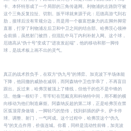
卡、本怀特形成了一个局部的三角传递网。利物浦的左路防守被
这个三角反复拉扯、切割。扳平球就来源于此：厄德高游弋到右
肋，接球后没有常规分边，而是用一个极富想象力的左脚外脚背
直塞，打穿了利物浦左后卫和中卫之间的结合部。哈弗茨心领神
会前插，虽然射门被挡，但混乱中马丁内利补射入网。这个球，
厄德高从“伪十号”变成了“进攻发起端”，他的移动和那一脚传
球，是战术板上画不出的灵气。
真正的战术胜负手，在双方“伪九号”的博弈。加克波下半场体能
下降，他回撤的威胁在减弱，而阿森纳中卫也学乖了，不再盲目
跟出。反过来，哈弗茨被顶上了锋线，但他干的也不是中锋的
活。他像一根钉子，牢牢钉在范戴克和科纳特中间，用不断的横
向移动为他们制造麻烦。阿森纳反超的第二球，正是哈弗茨在禁
区弧顶背身做墙，一脚轻巧的垫传，找到斜插的萨卡。萨卡停
球、调整、射门，一气呵成。这个过程中，哈弗茨这个“伪九
号”的支点作用，价值连城。你看，同样是流动性前锋，加克波