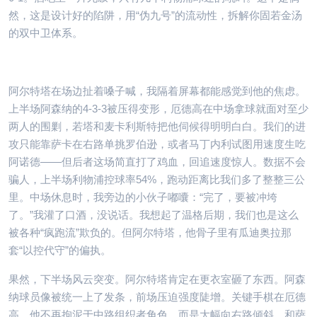
然，这是设计好的陷阱，用“伪九号”的流动性，拆解你固若金汤
的双中卫体系。
阿尔特塔在场边扯着嗓子喊，我隔着屏幕都能感觉到他的焦虑。
上半场阿森纳的4-3-3被压得变形，厄德高在中场拿球就面对至少
两人的围剿，若塔和麦卡利斯特把他伺候得明明白白。我们的进
攻只能靠萨卡在右路单挑罗伯逊，或者马丁内利试图用速度生吃
阿诺德——但后者这场简直打了鸡血，回追速度惊人。数据不会
骗人，上半场利物浦控球率54%，跑动距离比我们多了整整三公
里。中场休息时，我旁边的小伙子嘟囔：“完了，要被冲垮
了。”我灌了口酒，没说话。我想起了温格后期，我们也是这么
被各种“疯跑流”欺负的。但阿尔特塔，他骨子里有瓜迪奥拉那
套“以控代守”的偏执。
果然，下半场风云突变。阿尔特塔肯定在更衣室砸了东西。阿森
纳球员像被统一上了发条，前场压迫强度陡增。关键手棋在厄德
高。他不再拘泥于中路组织者角色，而是大幅向右路倾斜，和萨