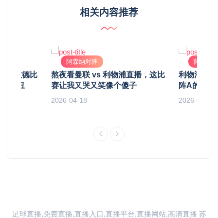
相关内容推荐
阿森纳对阵
阿森纳
：北伦敦德比
熬夜看曼联 vs 利物浦直播，这比
利物浦比赛
性还是丑
赛让我又哭又笑像个傻子
阵A的战术
2026-04-18
2026-04-29
足球直播,免费直播,直播入口,直播平台,直播网站,高清直播
苏