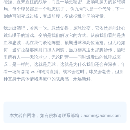
碰撞、直来直往的战争，而是一场更精密、更消耗脑力的多维棋
局。每个球员都是一个动态棋子，“伪九号”只是一个代号，下一
刻他可能变成边锋，变成前腰，变成搅乱全局的变量。
我走出酒吧，冷风一吹。忽然觉得，足球没变，它依然是能让心
跳出嗓子的游戏。变的是我们解读它的方式。从前我们看的是热
血和忠诚，现在我们谈论阵型、预期进球和高位逼抢。但无论如
何，当萨拉赫那脚射门撞入网窝，当厄德高送出那脚妙传，酒吧
里所有人——无论老少，无论阵营——同时爆发出的惊呼或哀
叹，是一样的。这就是足球，这就是为什么我们还会在深夜，守
着一场阿森纳 vs 利物浦直播。战术会过时，球员会老去，但那
种置身于集体情绪洪流中的战栗感，永远新鲜。
本文转自网络，如有侵权请联系邮箱：admin@admin.com