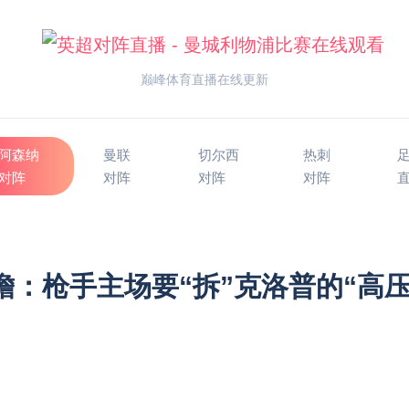
巅峰体育直播在线更新
阿森纳
曼联
切尔西
热刺
对阵
对阵
对阵
对阵
前瞻：枪手主场要“拆”克洛普的“高