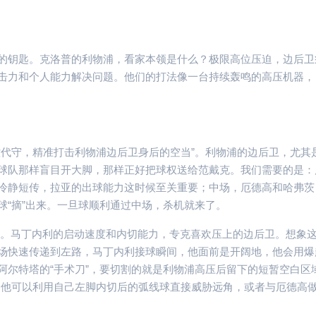
的钥匙。克洛普的利物浦，看家本领是什么？极限高位压迫，边后卫
击力和个人能力解决问题。他们的打法像一台持续轰鸣的高压机器，
控代守，精准打击利物浦边后卫身后的空当”。利物浦的边后卫，尤其
球队那样盲目开大脚，那样正好把球权送给范戴克。我们需要的是：
冷静短传，拉亚的出球能力这时候至关重要；中场，厄德高和哈弗茨
球“摘”出来。一旦球顺利通过中场，杀机就来了。
手。马丁内利的启动速度和内切能力，专克喜欢压上的边后卫。想象
场快速传递到左路，马丁内利接球瞬间，他面前是开阔地，他会用爆
阿尔特塔的“手术刀”，要切割的就是利物浦高压后留下的短暂空白区
，他可以利用自己左脚内切后的弧线球直接威胁远角，或者与厄德高