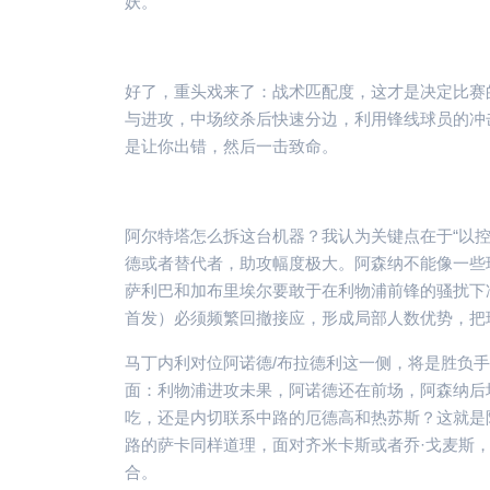
妖。
好了，重头戏来了：战术匹配度，这才是决定比赛
与进攻，中场绞杀后快速分边，利用锋线球员的冲
是让你出错，然后一击致命。
阿尔特塔怎么拆这台机器？我认为关键点在于“以
德或者替代者，助攻幅度极大。阿森纳不能像一些
萨利巴和加布里埃尔要敢于在利物浦前锋的骚扰下
首发）必须频繁回撤接应，形成局部人数优势，把
马丁内利对位阿诺德/布拉德利这一侧，将是胜负
面：利物浦进攻未果，阿诺德还在前场，阿森纳后
吃，还是内切联系中路的厄德高和热苏斯？这就是
路的萨卡同样道理，面对齐米卡斯或者乔·戈麦斯
合。