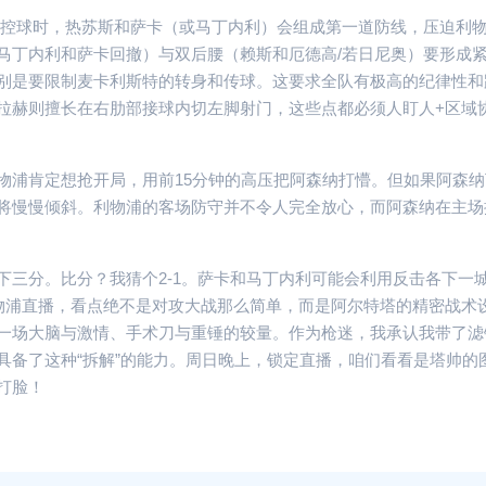
物浦控球时，热苏斯和萨卡（或马丁内利）会组成第一道防线，压迫利
马丁内利和萨卡回撤）与双后腰（赖斯和厄德高/若日尼奥）要形成
别是要限制麦卡利斯特的转身和传球。这要求全队有极高的纪律性和
拉赫则擅长在右肋部接球内切左脚射门，这些点都必须人盯人+区域
物浦肯定想抢开局，用前15分钟的高压把阿森纳打懵。但如果阿森纳
将慢慢倾斜。利物浦的客场防守并不令人完全放心，而阿森纳在主场
下三分。比分？我猜个2-1。萨卡和马丁内利可能会利用反击各下一
利物浦直播，看点绝不是对攻大战那么简单，而是阿尔特塔的精密战术
一场大脑与激情、手术刀与重锤的较量。作为枪迷，我承认我带了滤
阿森纳对
具备了这种“拆解”的能力。周日晚上，锁定直播，咱们看看是塔帅的
阿森纳 v
打脸！
当“白百合
起，枪手的
何吞噬光