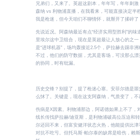
兄弟们，又来了。英超这剧本，年年写，年年刺激
森纳 vs 利物浦直播，在我看来，可能直接决定
我是枪迷，但今天咱们不聊情怀，就掰开了揉碎了
先说近况。阿森纳最近有点“经济实用型胜利”的
里埃尔这中卫组合，现在是英超最让人放心的之一
是“进球机器”，场均轰接近2.5个，萨拉赫去踢
不过，他们的防守数据，尤其是客场，可没那么漂
的协同，时有纰漏。
历史交锋？别提了，提了枪迷心塞。安菲尔德是噩
么怵了。关键是，现在这支阿森纳，气质变了，不
伤病是X因素。利物浦那边，阿诺德如果上不了，
线长传找萨拉赫/迪亚斯，是利物浦破高位压迫和
尔还回不来，但富安健洋状态火热，他能提供比津
对抗不吃亏。但托马斯·帕尔泰的缺席是暗伤，赖