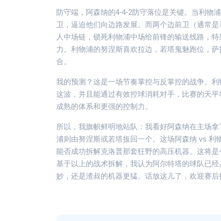
防守端，阿森纳的4-4-2防守落位是关键。当利
卫，逼迫他们向边路发展。而两个边前卫（通常是
人中场链，锁死利物浦中场给前锋的输送线路，特
力。利物浦的努涅斯喜欢拉边，若塔鬼魅跑位，萨
合。
我的预测？这是一场节奏掌控与反掌控的战争。利
这波，并且能通过有效控球消耗对手，比赛的天平
成熟的体系和更强的控制力。
所以，我旗帜鲜明地站队：我看好阿森纳在主场拿
浦则由努涅斯或若塔扳回一个。这场阿森纳 vs 
能否成功拆解克洛普那套狂野的高压机器。这将是
基于以上的战术拆解，我认为阿尔特塔的球队已经
妙，还是渣叔的机器更猛。话放这儿了，欢迎赛后