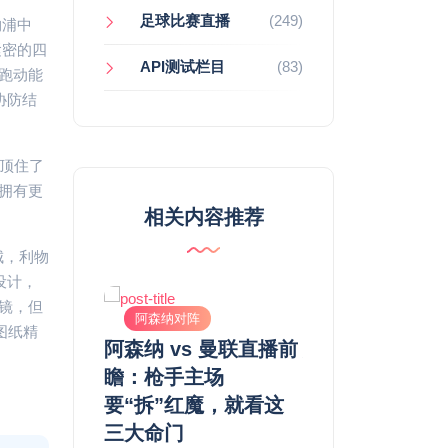
足球比赛直播
(249)
物浦中
紧密的四
API测试栏目
(83)
跑动能
协防结
顶住了
拥有更
相关内容推荐
城，利物
设计，
镜，但
阵
阿森纳对阵
阿森纳对阵
图纸精
s 热刺直播：
阿森纳 vs 曼联直播前
足球赛事免费直
”的太阳升
瞻：枪手主场
了！老将一席话
“影子”如
要“拆”红魔，就看这
眼眶发酸
芒？
三大命门
2026-04-26