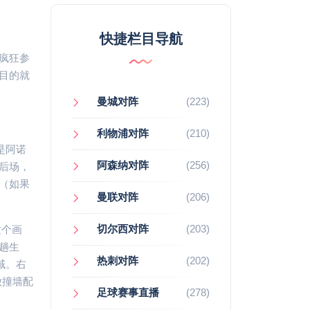
快捷栏目导航
疯狂参
目的就
曼城对阵
(223)
利物浦对阵
(210)
是阿诺
阿森纳对阵
(256)
后场，
（如果
曼联对阵
(206)
切尔西对阵
(203)
这个画
趟生
热刺对阵
(202)
域。右
做撞墙配
足球赛事直播
(278)