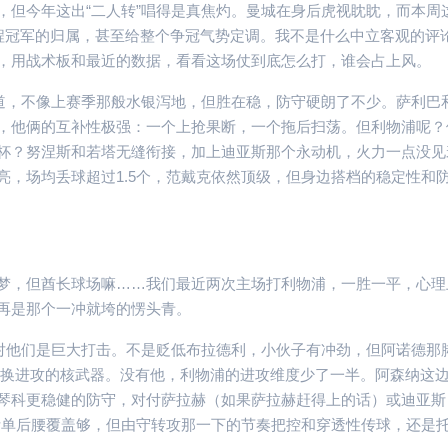
，但今年这出“二人转”唱得是真焦灼。曼城在身后虎视眈眈，而本周
半程冠军的归属，甚至给整个争冠气势定调。我不是什么中立客观的评
，用战术板和最近的数据，看看这场仗到底怎么打，谁会占上风。
味道，不像上赛季那般水银泻地，但胜在稳，防守硬朗了不少。萨利巴
，他俩的互补性极强：一个上抢果断，一个拖后扫荡。但利物浦呢？
非洲杯？努涅斯和若塔无缝衔接，加上迪亚斯那个永动机，火力一点没
亮，场均丢球超过1.5个，范戴克依然顶级，但身边搭档的稳定性和
梦，但酋长球场嘛……我们最近两次主场打利物浦，一胜一平，心理
再是那个一冲就垮的愣头青。
对他们是巨大打击。不是贬低布拉德利，小伙子有冲劲，但阿诺德那
转换进攻的核武器。没有他，利物浦的进攻维度少了一半。阿森纳这
琴科更稳健的防守，对付萨拉赫（如果萨拉赫赶得上的话）或迪亚斯
斯单后腰覆盖够，但由守转攻那一下的节奏把控和穿透性传球，还是