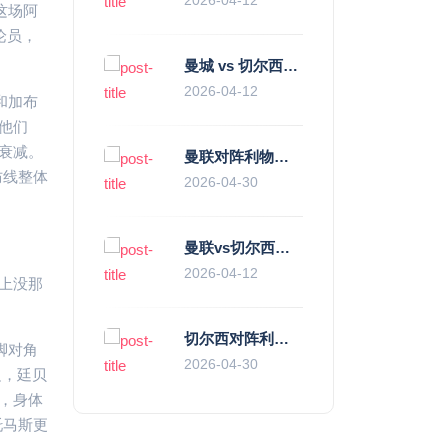
这场阿
论员，
曼城 vs 切尔西直播复盘：瓜帅的“伪九”陷阱，如何绞杀蓝军的“三中卫”？
2026-04-12
和加布
他们
见衰减。
曼联对阵利物浦，老特拉福德的红色心跳与蓝色暗涌
防线整体
2026-04-30
曼联vs切尔西直播复盘：滕哈赫的“伪高位”与波切蒂诺的“无锋阵”，谁更拧巴？
2026-04-12
上没那
切尔西对阵利物浦，一场蓝红血脉里的恩怨与忠诚
脚对角
2026-04-30
边，廷贝
，身体
托马斯更