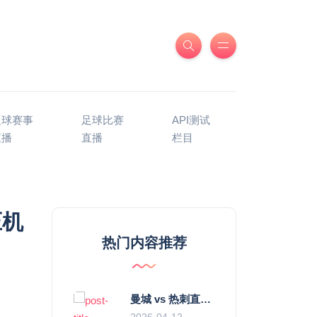
足球赛事
足球比赛
API测试
直播
直播
栏目
压机
热门内容推荐
曼城 vs 热刺直播：瓜迪奥拉的“无锋阵”是天才设计还是自废武功？
2026-04-12