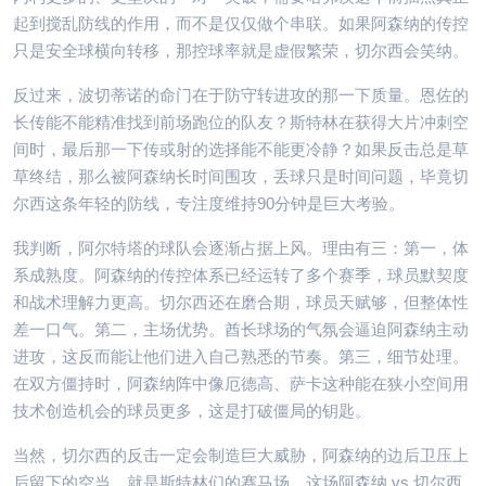
起到搅乱防线的作用，而不是仅仅做个串联。如果阿森纳的传控
只是安全球横向转移，那控球率就是虚假繁荣，切尔西会笑纳。
反过来，波切蒂诺的命门在于防守转进攻的那一下质量。恩佐的
长传能不能精准找到前场跑位的队友？斯特林在获得大片冲刺空
间时，最后那一下传或射的选择能不能更冷静？如果反击总是草
草终结，那么被阿森纳长时间围攻，丢球只是时间问题，毕竟切
尔西这条年轻的防线，专注度维持90分钟是巨大考验。
我判断，阿尔特塔的球队会逐渐占据上风。理由有三：第一，体
系成熟度。阿森纳的传控体系已经运转了多个赛季，球员默契度
和战术理解力更高。切尔西还在磨合期，球员天赋够，但整体性
差一口气。第二，主场优势。酋长球场的气氛会逼迫阿森纳主动
进攻，这反而能让他们进入自己熟悉的节奏。第三，细节处理。
在双方僵持时，阿森纳阵中像厄德高、萨卡这种能在狭小空间用
技术创造机会的球员更多，这是打破僵局的钥匙。
当然，切尔西的反击一定会制造巨大威胁，阿森纳的边后卫压上
后留下的空当，就是斯特林们的赛马场。这场阿森纳 vs 切尔西