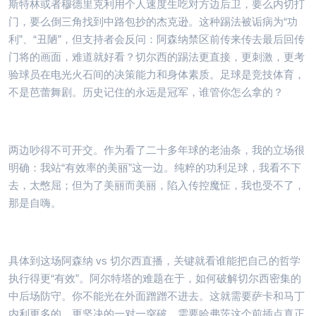
斯特林或者穆德里克利用个人速度生吃对方边后卫，要么内切打
门，要么倒三角找到中路包抄的杰克逊。这种踢法被诟病为“功
利”、“丑陋”，但支持者会反问：阿森纳禁区前传来传去最后回传
门将的画面，难道就好看？切尔西的踢法更直接，更刺激，更考
验球员在电光火石间的决策能力和身体素质。足球是竞技体育，
不是芭蕾舞剧。历史记住的永远是冠军，谁管你怎么拿的？
两边吵得不可开交。作为看了二十多年球的老油条，我的立场很
明确：我站“有效率的美丽”这一边。纯粹的功利足球，我看不下
去，太憋屈；但为了美丽而美丽，陷入传控魔怔，我也受不了，
那是自嗨。
具体到这场阿森纳 vs 切尔西直播，关键就看谁能把自己的哲学
执行得更“有效”。阿尔特塔的难题在于，如何破解切尔西密集的
中后场防守。你不能光在外面蹭蹭不进去。这就需要萨卡和马丁
内利更多的、更坚决的一对一突破，需要哈弗茨这个前插点真正