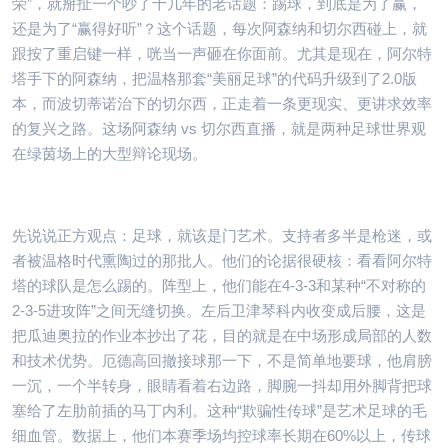
荣”，就掰扯一个吵了十几年的老话题：踢球，到底是为了赢，
还是为了“赢得好听”？这个话题，每次阿森纳和切尔西碰上，就
跟按了重启键一样，咣当一声砸在你面前。尤其是现在，阿尔特
塔手下的阿森纳，把温格那套“美丽足球”的代码升级到了2.0版
本，而波切蒂诺治下的切尔西，正走着一条更现实、更讲求效率
的复兴之路。这场阿森纳 vs 切尔西直播，就是两种足球世界观
在绿茵场上的大型辩论现场。
先说说正方观点：足球，就该是门艺术。支持者多半是枪迷，或
者被温格时代熏陶过的那批人。他们的论据很硬核：看看阿尔特
塔的球队是怎么踢的。阵型上，他们能在4-3-3和某种“不对称的
2-3-5进攻阵”之间无缝切换。左后卫津琴科内收变成后腰，这是
把瓜迪奥拉的作业本抄出了花，目的就是在中场形成局部的人数
和技术优势。厄德高回撤接球那一下，不是简单地要球，他肩膀
一沉，一个半转身，眼睛看着右边路，脚腕一抖却用外脚背把球
塞给了左肋前插的马丁内利。这种“欺骗性传球”是艺术足球的毛
细血管。数据上，他们本赛季场均控球率长期在60%以上，传球