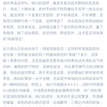
成功率逼近90%。他们的进球，像是对复杂战术图纸的完美执
行：连续二十脚传递，把对手的防守阵型像拉手风琴一样左右扯
动，最后突然一个直塞打穿肋部，萨卡斜插进来，不作调整，直
接用左脚脚弓推一个远角。这种球进了，你会觉得足球真他娘的
有智慧。支持者会说，这种踢法建立了俱乐部的身份认同，赢了
有格调，输了也站着死。追求控制，降低意外，这才是足球发展
的“高级形态”。
反方观点立刻会拍桌子：狗屁高级形态！足球的本质就是胜负，
是结果！漂亮能当饭吃吗？阿森纳那些年“美丽”了多久，冠军
呢？看看切尔西，尤其是穆里尼奥和迪马特奥给这支球队刻下的
DNA：极致的防守组织，高效的反击，对比赛关键节点的冷酷把
握。现在的波切蒂诺，骨子里还是这套。你别看他们有时候控球
率低，跑动距离却一点不含糊，尤其是中前场的压迫和由攻转守
那一瞬间的回追。阵型上，他们可能摆出4-2-3-1，但防守时两条
4人防线扎得极紧，中场恩佐和凯塞多像两把扫帚，专门清扫禁
区弧顶的危险区域。他们的进攻，追求的不是过程繁复，而是瞬
间爆破。典型的切尔西式进球：后场断球，三脚之内球到前场，