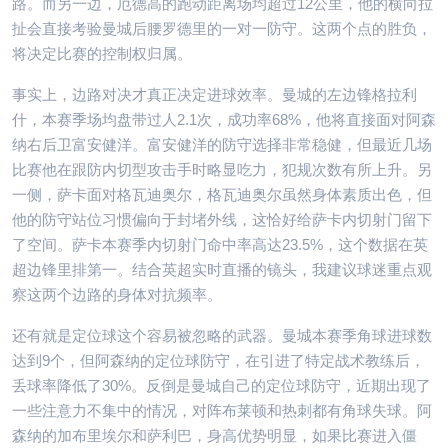
路。而另一边，厄德高的跑动距离场均超过12公里，他的横向拉
扯会直接考验曼城后腰罗德里的一对一防守。这两个点的胜负，
将决定比赛的控制权归属。
事实上，边路对决才真正决定进球效率。曼城的左边锋格拉利
什，本赛季场均盘带过人2.1次，成功率68%，他将直接面对阿森
纳右后卫富安健洋。富安健洋的防守选择非常稳健，但最近几场
比赛他在跟防内切型攻击手时略显吃力，犯规次数有所上升。另
一侧，萨卡面对格瓦迪奥尔，格瓦迪奥尔虽然身体素质出色，但
他的防守站位习惯偏向于封堵外线，这恰好给萨卡内切射门留下
了空间。萨卡本赛季内切射门命中率高达23.5%，这个数据在英
超边锋里排第一。结合英超实时直播的镜头，我建议球迷重点观
察这两个边路的身体对抗频率。
还有就是定位球这个容易被忽略的武器。曼城本赛季角球进球数
达到9个，但阿森纳的定位球防守，在引进了特定战术教练后，
丢球率降低了30%。反倒是曼城自己的定位球防守，近期出现了
一些注意力不集中的情况，对阵布莱顿和热刺都有角球失球。阿
森纳的加布里埃尔和萨利巴，身高优势明显，如果比赛进入僵