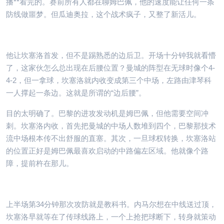
播**看完的。赛前所有人都在聊姆巴佩，他的速度能让任何一条
防线做噩梦。但瓜迪奥拉，这个战术疯子，又整了新活儿。
他让坎塞洛首发，但不是踢熟悉的边后卫。开场十分钟我就看懵
了，这家伙怎么总出现在后腰位置？曼城的阵型在无球时像个4-
4-2，但一拿球，坎塞洛就内收变成第三个中场，左路由津琴科
一人撑起一条边。这就是所谓的“边后腰”。
目的太明确了。巴黎的进攻发动机是姆巴佩，但他需要空间冲
刺。坎塞洛内收，首先把曼城的中场人数堆到四个，巴黎那技术
流中场根本传不出舒服的直塞。其次，一旦球权转换，坎塞洛站
的位置正好是姆巴佩最喜欢启动的中路偏左区域。他就像个路
障，提前杵在那儿。
上半场第34分钟那次攻防就是教科书。内马尔想在中线送过顶，
坎塞洛早就等在了传球线路上，一个上抢把球断下，转身就策动