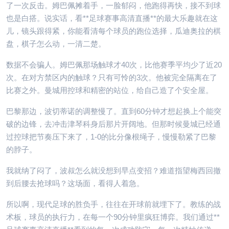
了一次反击。姆巴佩摊着手，一脸郁闷，他跑得再快，接不到球
也是白搭。说实话，看**足球赛事高清直播**的最大乐趣就在这
儿，镜头跟得紧，你能看清每个球员的跑位选择，瓜迪奥拉的棋
盘，棋子怎么动，一清二楚。
数据不会骗人。姆巴佩那场触球才40次，比他赛季平均少了近20
次。在对方禁区内的触球？只有可怜的3次。他被完全隔离在了
比赛之外。曼城用控球和精密的站位，给自己造了个安全屋。
巴黎那边，波切蒂诺的调整慢了。直到60分钟才想起换上个能突
破的边锋，去冲击津琴科身后那片开阔地。但那时候曼城已经通
过控球把节奏压下来了，1-0的比分像根绳子，慢慢勒紧了巴黎
的脖子。
我就纳了闷了，波叔怎么就没想到早点变招？难道指望梅西回撤
到后腰去抢球吗？这场面，看得人着急。
所以啊，现代足球的胜负手，往往在开球前就埋下了。教练的战
术板，球员的执行力，在每一个90分钟里疯狂博弈。我们通过**